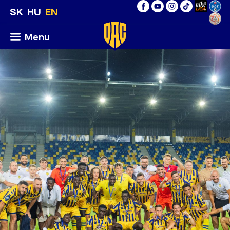
SK
HU
EN
Menu