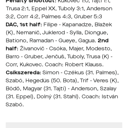
Penalty shootout:
Kukovec 1:0, Tajti 1:1,
Trusa 2:1, Eppel XX, Tuboly 3:1, Anderson
3:2, Corr 4:2, Palmes 4:3, Gruber 5:3
DAC, 1st half:
Filipe - Kapanadze, Blažek
(K), Nemanič, Juklerod - Sylla, Diongue,
Bationo, Ramadan - Gueye, Gagua.
2nd
half:
Živanovič - Csóka, Majer, Modesto,
Barro - Gruber, Jenčuš, Tuboly, Trusa (K) -
Corr, Kukovec. Coach: Robert Klauss.
Csíkszereda
:
Simon - Czékus (31. Palmes),
Szabó, Hegedüs (50. Bota), Trif - Veres (K),
Bödő, Magyar (31. Tajti) - Anderson, Szalay
(31. Eppel), Dolný (31. Stahl). Coach: István
Szabó.