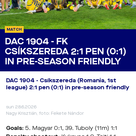
MATCH
DAC 1904 - FK
CSÍKSZEREDA 2:1 PEN (0:1)
IN PRE-SEASON FRIENDLY
DAC 1904 - Csíkszereda (Romania, 1st
league) 2:1 pen (0:1) in pre-season friendly
sun 28.6.2026
Nagy Krisztián, foto: Fekete Nándor
Goals:
5. Magyar 0:1, 39. Tuboly (11m) 1:1