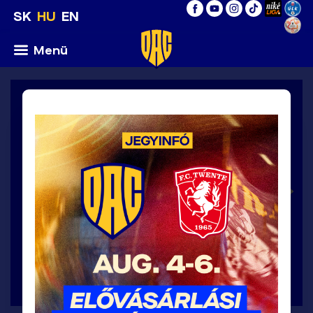
SK
HU
EN
Menü
Niké liga, 2. forduló / vasárnap 2.8.2026
2
:
0
DAC
MFK
>
1904
Dukla
Banská
Bystrica
A MÉRKŐZÉS RÉSZLETEI