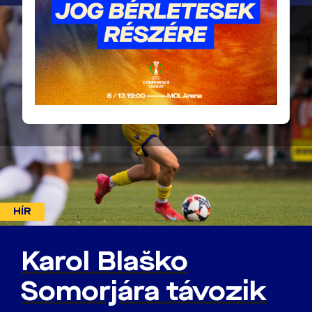
HÍR
Karol Blaško
Somorjára távozik