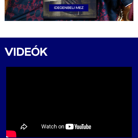
Velež Mostar - DAC 1904
0:3 (0:2)
VIDEÓK