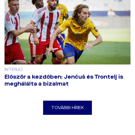
INTERJÚ
Először a kezdőben: Jenčuš és Trontelj is
meghálálta a bizalmat
TOVÁBBI HÍREK