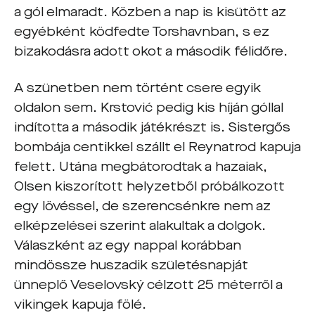
a gól elmaradt. Közben a nap is kisütött az
egyébként ködfedte Torshavnban, s ez
bizakodásra adott okot a második félidőre.
A szünetben nem történt csere egyik
oldalon sem. Krstović pedig kis híján góllal
indította a második játékrészt is. Sistergős
bombája centikkel szállt el Reynatrod kapuja
felett. Utána megbátorodtak a hazaiak,
Olsen kiszorított helyzetből próbálkozott
egy lövéssel, de szerencsénkre nem az
elképzelései szerint alakultak a dolgok.
Válaszként az egy nappal korábban
mindössze huszadik születésnapját
ünneplő Veselovský célzott 25 méterről a
vikingek kapuja fölé.