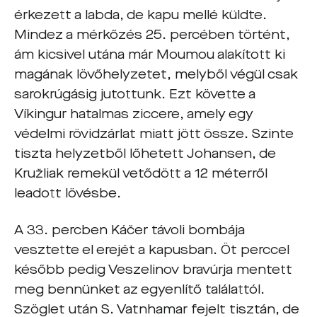
érkezett a labda, de kapu mellé küldte.
Mindez a mérkőzés 25. percében történt,
ám kicsivel utána már Moumou alakított ki
magának lövőhelyzetet, melyből végül csak
sarokrúgásig jutottunk. Ezt követte a
Víkingur hatalmas ziccere, amely egy
védelmi rövidzárlat miatt jött össze. Szinte
tiszta helyzetből lőhetett Johansen, de
Kružliak remekül vetődött a 12 méterről
leadott lövésbe.
A 33. percben Káčer távoli bombája
vesztette el erejét a kapusban. Öt perccel
később pedig Veszelinov bravúrja mentett
meg bennünket az egyenlítő találattól.
Szöglet után S. Vatnhamar fejelt tisztán, de