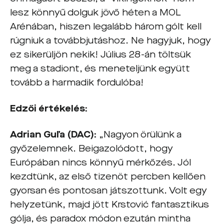
lesz könnyű dolguk jövő héten a MOL
Arénában, hiszen legalább három gólt kell
rúgniuk a továbbjutáshoz. Ne hagyjuk, hogy
ez sikerüljön nekik! Július 28-án töltsük
meg a stadiont, és meneteljünk együtt
tovább a harmadik fordulóba!
Edzői értékelés:
Adrian Guľa (DAC):
„Nagyon örülünk a
győzelemnek. Beigazolódott, hogy
Európában nincs könnyű mérkőzés. Jól
kezdtünk, az első tizenöt percben kellően
gyorsan és pontosan játszottunk. Volt egy
helyzetünk, majd jött Krstović fantasztikus
gólja, és paradox módon ezután mintha