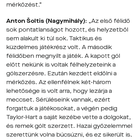
mérkőzést.”
Anton Šoltis (Nagymihály):
„Az első félidő
sok pontatlanságot hozott, és helyzetből
sem alakult ki túl sok. Taktikus és
küzdelmes játékrész volt. A második
félidőben megnyílt a játék. A kapott gól
előtt nekünk is voltak félhelyzeteink a
gólszerzésre. Ezután kezdett eldőlni a
mérkőzés. Az ellenfélnek két-három
lehetősége is volt arra, hogy lezárja a
meccset. Sérüléseink vannak, ezért
forgattuk a játékosokat, a végén pedig
Taylor-Hart a saját kezébe vette a dolgokat,
és remek gólt szerzett. Hazai győzelemmel
szerettünk volna búcsúzni, és ez sikerült is.