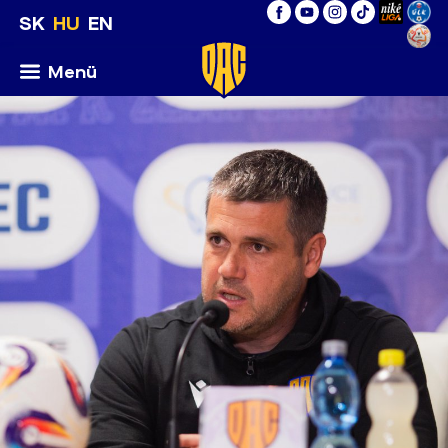
SK
HU
EN
Menü