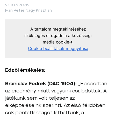
va 10.5.2026
Iván Péter, Nagy Krisztián
Edzői értékelés:
Branislav Fodrek (DAC 1904):
„Elsősorban
az eredmény miatt vagyunk csalódottak. A
játékunk sem volt teljesen az
elképzeléseink szerinti. Az első félidőben
sok pontatlanságot láthattunk, a