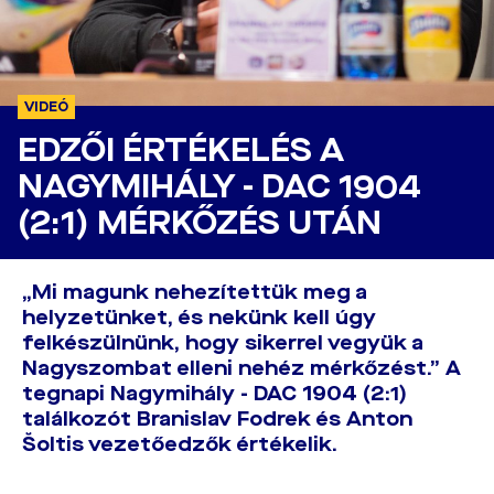
VIDEÓ
EDZŐI ÉRTÉKELÉS A
NAGYMIHÁLY - DAC 1904
(2:1) MÉRKŐZÉS UTÁN
„Mi magunk nehezítettük meg a
helyzetünket, és nekünk kell úgy
felkészülnünk, hogy sikerrel vegyük a
Nagyszombat elleni nehéz mérkőzést.” A
tegnapi Nagymihály - DAC 1904 (2:1)
találkozót Branislav Fodrek és Anton
Šoltis vezetőedzők értékelik.