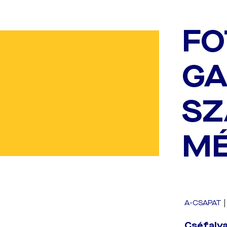
FO
GA
SZ
MÉ
A-CSAPAT
Cséfalva