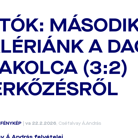
TÓK: MÁSODI
LÉRIÁNK A DAC
AKOLCA (3:2)
RKŐZÉSRŐL
|
FÉNYKÉP
|
va 22.2.2026
, Cséfalvay Á.András
y Á.András felvételei