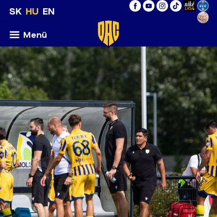
SK
HU
EN
Menü