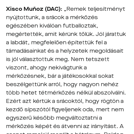
Xisco Muňoz (DAC):
„Remek teljesítményt
nyújtottunk, a srácok a mérkőzés
egészében kiválóan futballoztak,
megértették, amit kérünk tőlük. Jól járattuk
a labdát, megfelelően építettük fel a
támadásainkat és a helyzetek megoldásait
is jól választottuk meg. Nem tetszett
viszont, ahogy nekivágtunk a
mérkőzésnek, bár a játékosokkal sokat
beszélgettünk arról, hogy nagyon nehéz
több hetet tétmérkőzés nélkül abszolválni.
Ezért azt kértük a srácoktól, hogy rögtön a
kezdő sípszótól figyeljenek oda, mert nem
egyszerű később megváltoztatni a
mérkőzés képét és átvenni az irányítást. A