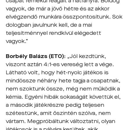
csapat remekül reagált a hátrányra. Boldog
vagyok, de már a jövő hétre és az akkor
elvégzendő munkára összpontosítunk. Sok
dologban javulnunk kell, de a mai
teljesítménnyel rendkívül elégedett
vagyok.”
Borbély Balázs (ETO):
„Jól kezdtünk,
viszont aztán 4:1-es vereség lett a vége.
Látható volt, hogy hét-nyolc játékos is
mindössze néhány hete tagja a csapatnak,
nem szoktunk össze, még nem működik a
kémia. Egyéni hibák sokaságát követtük el,
a második játékrészre pedig teljesen
szétestünk, amit őszintén szólva, nem
vártam. Megpróbáltunk változtatni, olyan
játékosok is a pályára kerültek, akik