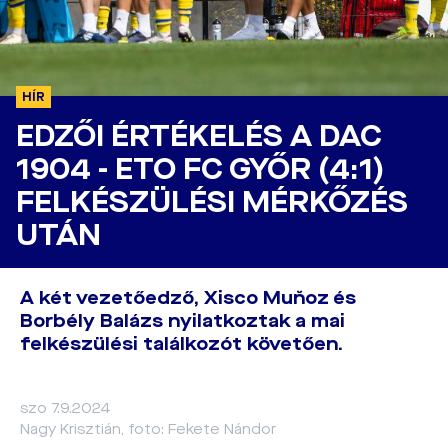
HÍR
EDZŐI ÉRTÉKELÉS A DAC
1904 - ETO FC GYŐR (4:1)
FELKÉSZÜLÉSI MÉRKŐZÉS
UTÁN
A két vezetőedző, Xisco Muňoz és
Borbély Balázs nyilatkoztak a mai
felkészülési találkozót követően.
szo 7.9.2024
Nagy Krisztián, foto: Fekete Nándor