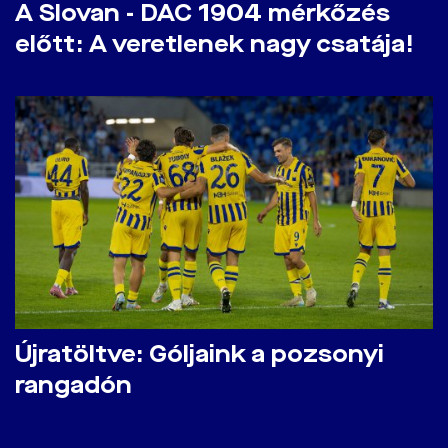
A Slovan - DAC 1904 mérkőzés
előtt: A veretlenek nagy csatája!
Újratöltve: Góljaink a pozsonyi
rangadón