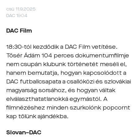
csü 11.9.2025
DAC 1904
DAC Film
18:30-tól kezdődik a DAC Film vetítése.
Tősér Ádám 104 perces dokumentumfilmje
nem csupán klubunk történetét meséli el,
hanem bemutatja, hogyan kapcsolódott a
DAC futballcsapata a csallóközi és szlovákiai
magyarság sorsához, és hogyan váltak
elválaszthatatlanokká egymástól. A
filmnézéshez minden szurkolónk popcornt
kap tőlünk ajándékba.
Slovan–DAC