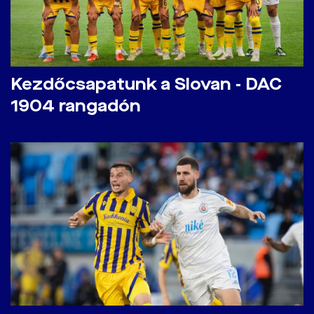
Kezdőcsapatunk a Slovan - DAC
1904 rangadón