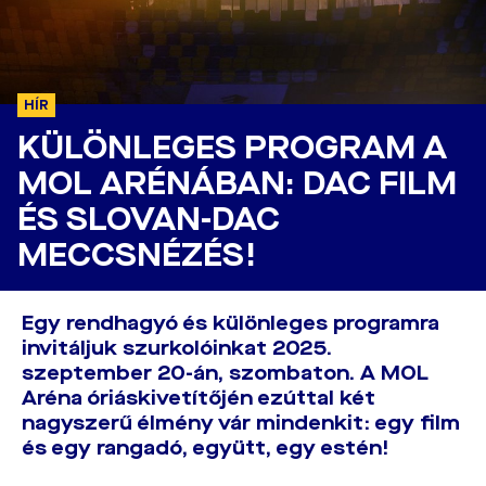
HÍR
KÜLÖNLEGES PROGRAM A
MOL ARÉNÁBAN: DAC FILM
ÉS SLOVAN-DAC
MECCSNÉZÉS!
Egy rendhagyó és különleges programra
invitáljuk szurkolóinkat 2025.
szeptember 20-án, szombaton. A MOL
Aréna óriáskivetítőjén ezúttal két
nagyszerű élmény vár mindenkit: egy film
és egy rangadó, együtt, egy estén!