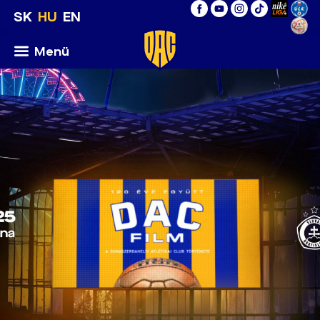
SK
HU
EN
Menü