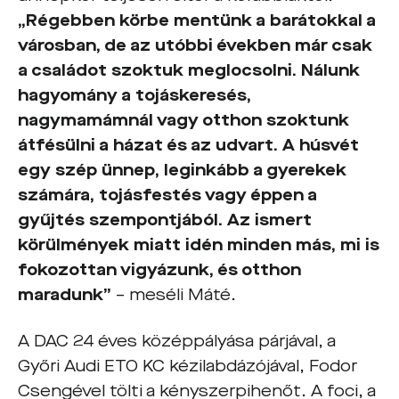
„Régebben körbe mentünk a barátokkal a
városban, de az utóbbi években már csak
a családot szoktuk meglocsolni. Nálunk
hagyomány a tojáskeresés,
nagymamámnál vagy otthon szoktunk
átfésülni a házat és az udvart. A húsvét
egy szép ünnep, leginkább a gyerekek
számára, tojásfestés vagy éppen a
gyűjtés szempontjából. Az ismert
körülmények miatt idén minden más, mi is
fokozottan vigyázunk, és otthon
maradunk”
– meséli Máté.
A DAC 24 éves középpályása párjával, a
Győri Audi ETO KC kézilabdázójával, Fodor
Csengével tölti a kényszerpihenőt. A foci, a