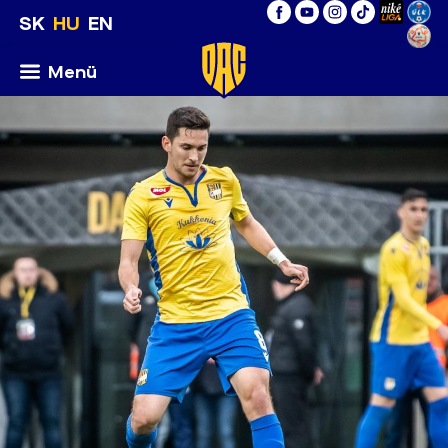
SK
HU
EN
Menü