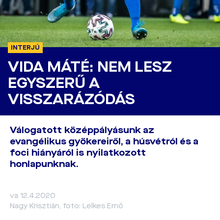
INTERJÚ
VIDA MÁTÉ: NEM LESZ
EGYSZERŰ A
VISSZARÁZÓDÁS
Válogatott középpályásunk az
evangélikus gyökereiről, a húsvétról és a
foci hiányáról is nyilatkozott
honlapunknak.
va 12.4.2020
Nagy Krisztián, foto: Lelkes Ernő