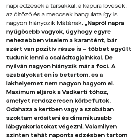
napi edzések a társakkal, a kapura lövések,
az öltöző és a meccsek hangulata így is
nagyon hiányozik Máténak
. „Napról napra
nyűgösebb vagyok, úgyhogy egyre
nehezebben viselem a karantént, bár
azért van pozitív része is – többet együtt
tudunk lenni a családtagjainkkal. De
nyilván nagyon hiányzik már a foci. A
szabályokat én is betartom, és a
lakhelyemet nem nagyon hagyom el.
Maximum eljárok a Vadkerti tóhoz,
amelyet rendszeresen körbefutok.
Odahaza a kertben vagy a szobában
szoktam erősíteni és dinamikusabb
lábgyakorlatokat végezni. Valamilyen
szinten tehát naponta edzésben tartom