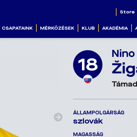
Store
CSAPATAINK
MÉRKŐZÉSEK
KLUB
AKADÉMIA
Nino
18
Žig
Táma
ÁLLAMPOLGÁRSÁG
szlovák
MAGASSÁG