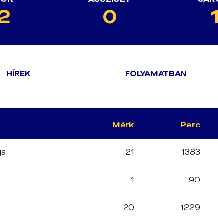
2
0
HÍREK
FOLYAMATBAN
Mérk
Perc
ga
21
1383
1
90
20
1229