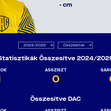
- cm
Statisztikák Összesítve 2024/202
LOK
ASSZISZT
SÁR
1
0
Összesítve DAC
LOK
ASSZISZT
SÁR