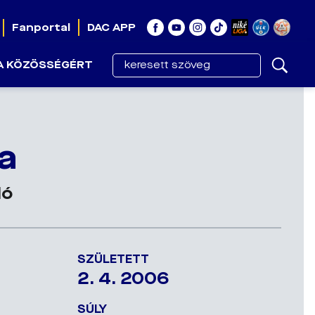
Fanportal
DAC APP
A KÖZÖSSÉGÉRT
a
dó
SZÜLETETT
2. 4. 2006
SÚLY