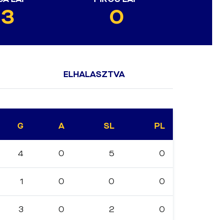
13
0
ELHALASZTVA
G
A
SL
PL
4
0
5
0
1
0
0
0
3
0
2
0