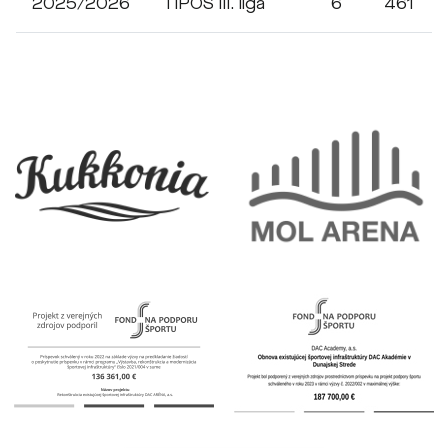
2025/2026
TIPOS III. liga
6
461