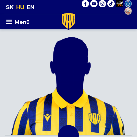
SK
HU
EN
Menü