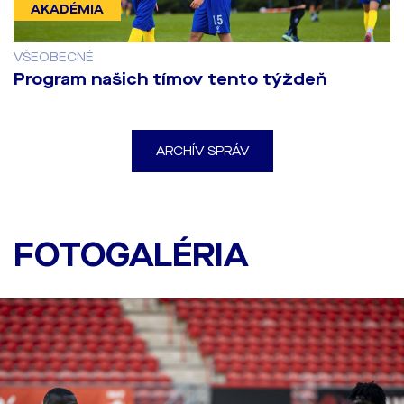
AKADÉMIA
VŠEOBECNÉ
Program našich tímov tento týždeň
ARCHÍV SPRÁV
Posledný tréning pred
zápasom proti Twente
FOTOGALÉRIA