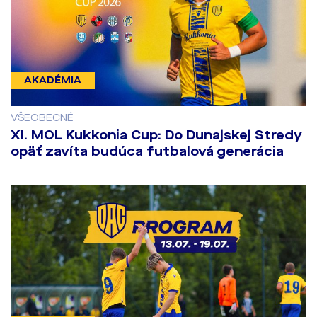
AKADÉMIA
VŠEOBECNÉ
XI. MOL Kukkonia Cup: Do Dunajskej Stredy
opäť zavíta budúca futbalová generácia