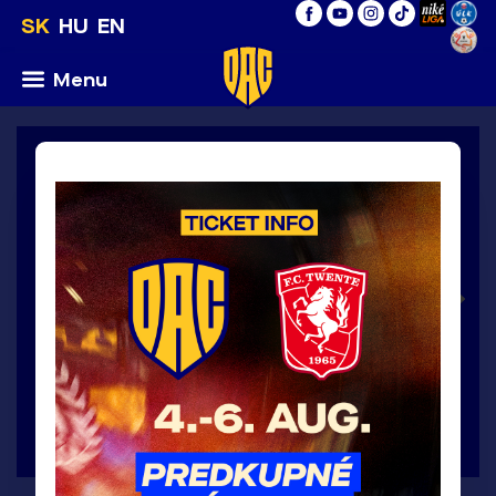
SK
HU
EN
Menu
Konferenčná liga UEFA 2026/27, 3.predkolo,
1.zápas / štvrtok 6.8.2026
6
:
0
>
FC
DAC
Twente
1904
Enschede
DETAIL ZÁPASU