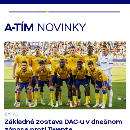
A-TÍM
NOVINKY
ZÁPAS
Základná zostava DAC-u v dnešnom
zápase proti Twente