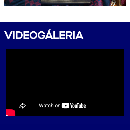
Velež Mostar - DAC 1904
0:3 (0:2)
VIDEOGÁLERIA