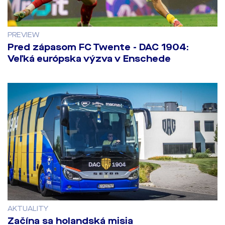
PREVIEW
Pred zápasom FC Twente - DAC 1904:
Veľká európska výzva v Enschede
AKTUALITY
Začína sa holandská misia