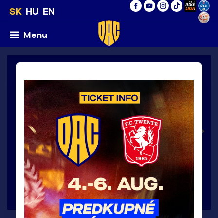
SK
HU
EN
Menu
Konferenčná liga UEFA 2026/27, 3.predkolo,
1.zápas / štvrtok 6.8.2026
6
:
0
>
FC
DAC
Twente
1904
Enschede
DETAIL ZÁPASU