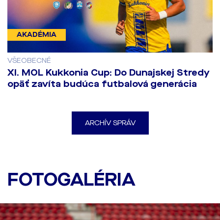
AKADÉMIA
VŠEOBECNÉ
XI. MOL Kukkonia Cup: Do Dunajskej Stredy
opäť zavíta budúca futbalová generácia
ARCHÍV SPRÁV
Posledný tréning pred
zápasom proti Twente
FOTOGALÉRIA