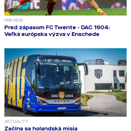
PREVIEW
Pred zápasom FC Twente - DAC 1904:
Veľká európska výzva v Enschede
AKTUALITY
Začína sa holandská misia