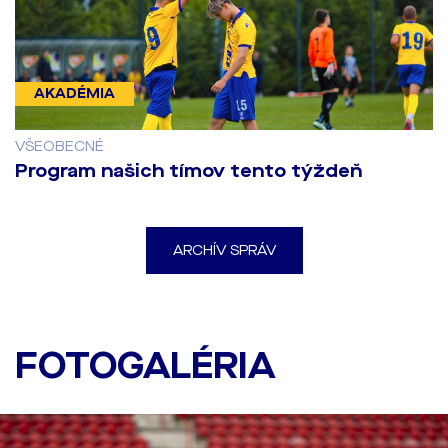
AKADÉMIA
VŠEOBECNÉ
Program našich tímov tento týždeň
ARCHÍV SPRÁV
Posledný tréning pred
zápasom proti Twente
FOTOGALÉRIA