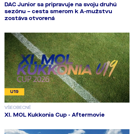
DAC Junior sa pripravuje na svoju druhú
sezónu – cesta smerom k A-mužstvu
zostáva otvorená
U19
VŠEOBECNÉ
​XI. MOL Kukkonia Cup - Aftermovie