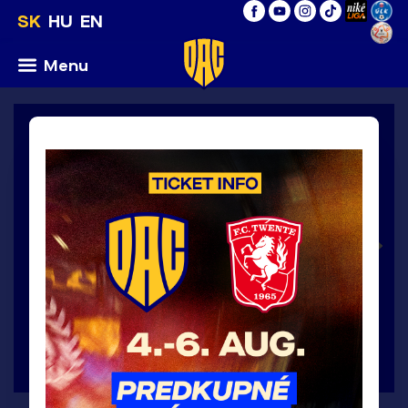
SK
HU
EN
Menu
Konferenčná liga UEFA 2026/27, 3.predkolo,
1.zápas / štvrtok 6.8.2026
6
:
0
>
FC
DAC
Twente
1904
Enschede
DETAIL ZÁPASU