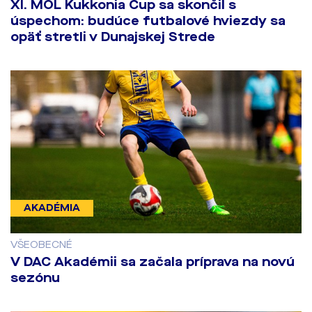
​XI. MOL Kukkonia Cup sa skončil s
úspechom: budúce futbalové hviezdy sa
opäť stretli v Dunajskej Strede
AKADÉMIA
VŠEOBECNÉ
V DAC Akadémii sa začala príprava na novú
sezónu