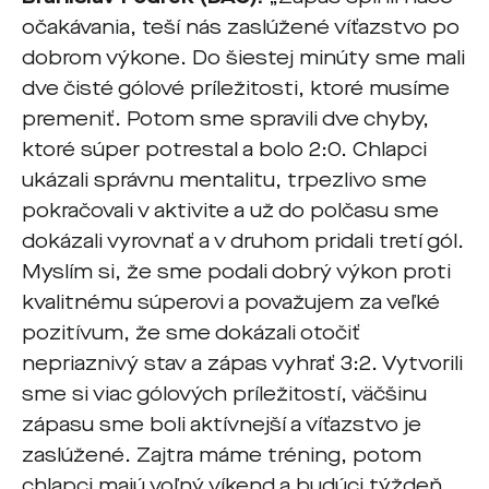
očakávania, teší nás zaslúžené víťazstvo po
dobrom výkone. Do šiestej minúty sme mali
dve čisté gólové príležitosti, ktoré musíme
premeniť. Potom sme spravili dve chyby,
ktoré súper potrestal a bolo 2:0. Chlapci
ukázali správnu mentalitu, trpezlivo sme
pokračovali v aktivite a už do polčasu sme
dokázali vyrovnať a v druhom pridali tretí gól.
Myslím si, že sme podali dobrý výkon proti
kvalitnému súperovi a považujem za veľké
pozitívum, že sme dokázali otočiť
nepriaznivý stav a zápas vyhrať 3:2. Vytvorili
sme si viac gólových príležitostí, väčšinu
zápasu sme boli aktívnejší a víťazstvo je
zaslúžené. Zajtra máme tréning, potom
chlapci majú voľný víkend a budúci týždeň