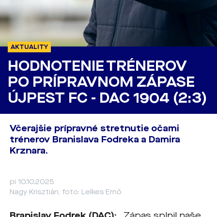
AKTUALITY
HODNOTENIE TRÉNEROV
PO PRÍPRAVNOM ZÁPASE
ÚJPEST FC - DAC 1904 (2:3)
Včerajšie prípravné stretnutie očami
trénerov Branislava Fodreka a Damira
Krznara.
pi 10.10.2025
Nagy Krisztián, foto: Lelkes Ernő
Branislav Fodrek (DAC):
„Zápas splnil naše