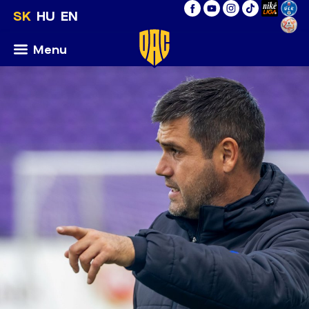
SK
HU
EN
Menu