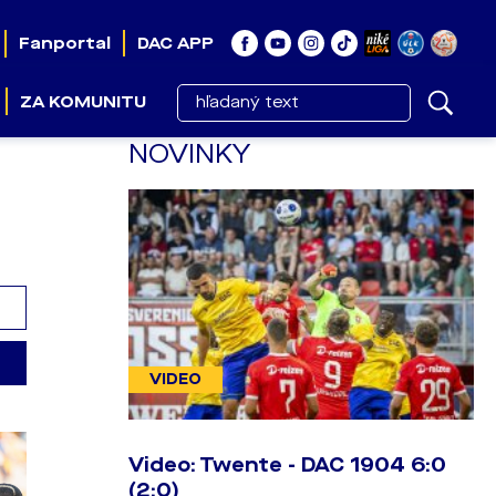
Fanportal
DAC APP
ZA KOMUNITU
NOVINKY
VIDEO
Video: Twente - DAC 1904 6:0
(2:0)