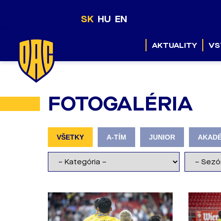
SK
HU
EN
AKTUALITY
VS
FOTOGALÉRIA
VŠETKY
A-TÍM
JUNIOR
AKADÉ