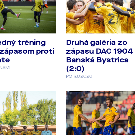
edný tréning
Druhá galéria zo
 zápasom proti
zápasu DAC 1904 
te
Banská Bystrica
(2:0)
DNAMI
PO 3.8.2026