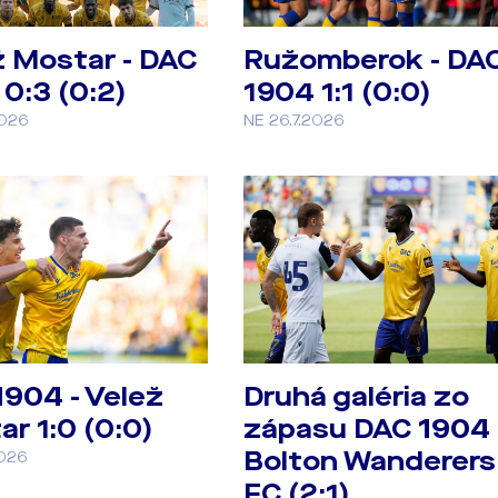
ž Mostar - DAC
Ružomberok - DA
0:3 (0:2)
1904 1:1 (0:0)
2026
NE 26.7.2026
1904 - Velež
Druhá galéria zo
r 1:0 (0:0)
zápasu DAC 1904 
Bolton Wanderers
2026
FC (2:1)