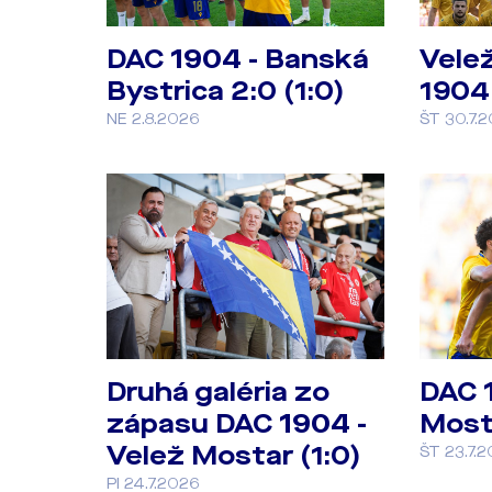
DAC 1904 - Banská
Vele
Bystrica 2:0 (1:0)
1904 
NE 2.8.2026
ŠT 30.7.
Druhá galéria zo
DAC 
zápasu DAC 1904 -
Mosta
Velež Mostar (1:0)
ŠT 23.7.
PI 24.7.2026