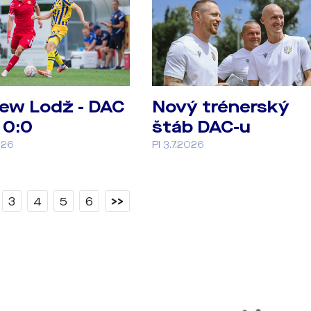
ew Lodž - DAC
Nový trénerský
 0:0
štáb DAC-u
026
PI 3.7.2026
3
4
5
6
>>