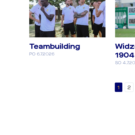
Teambuilding
Widz
1904
PO 6.7.2026
SO 4.7.2
1
2