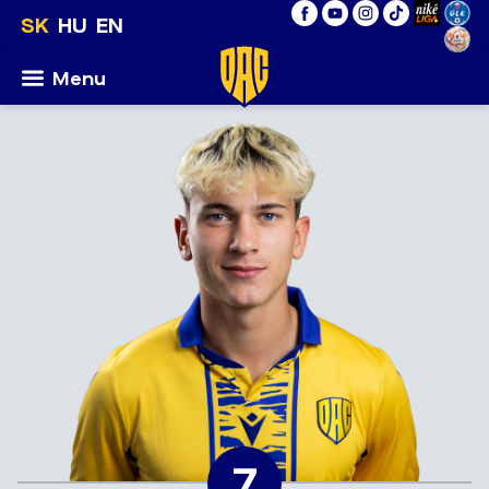
SK
HU
EN
Menu
7