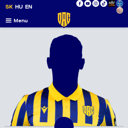
SK
HU
EN
Menu