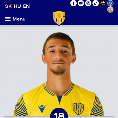
SK
HU
EN
Menu
18