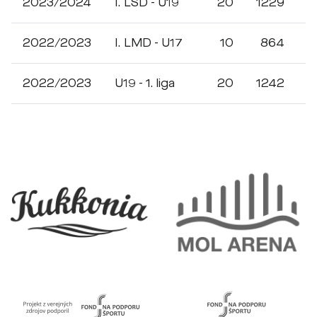
2023/2024
I. LSD - U19
20
1229
3
2022/2023
I. LMD - U17
10
864
9
2022/2023
U19 - 1. liga
20
1242
5