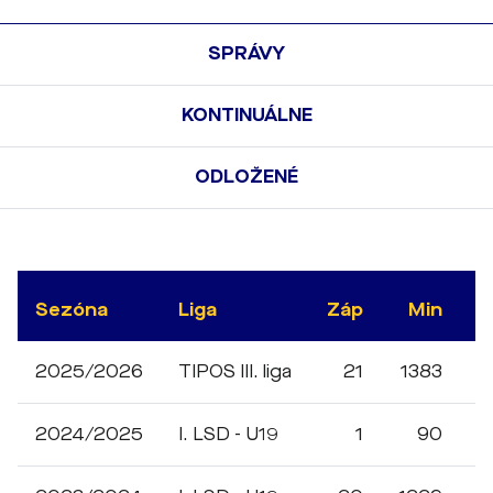
SPRÁVY
KONTINUÁLNE
ODLOŽENÉ
Sezóna
Liga
Záp
Min
G
2025/2026
TIPOS III. liga
21
1383
4
2024/2025
I. LSD - U19
1
90
1