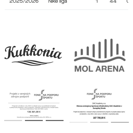
2025/2026
Niké liga
1
44
0