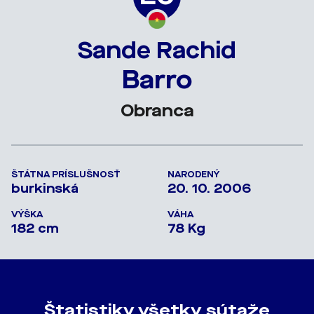
Sande Rachid
Barro
Obranca
ŠTÁTNA PRÍSLUŠNOSŤ
NARODENÝ
burkinská
20. 10. 2006
VÝŠKA
VÁHA
182 cm
78 Kg
Štatistiky všetky sútaže