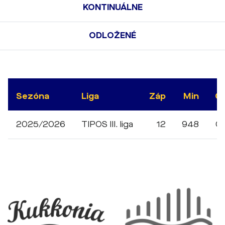
KONTINUÁLNE
ODLOŽENÉ
Sezóna
Liga
Záp
Min
G
2025/2026
TIPOS III. liga
12
948
0