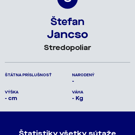
Štefan
Jancso
Stredopoliar
ŠTÁTNA PRÍSLUŠNOSŤ
NARODENÝ
-
VÝŠKA
VÁHA
- cm
- Kg
Štatistiky všetky sútaže