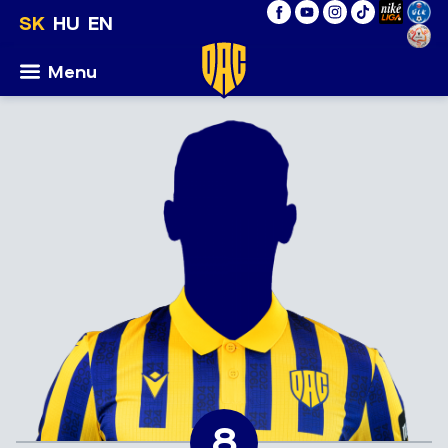
SK
HU
EN
Menu
8