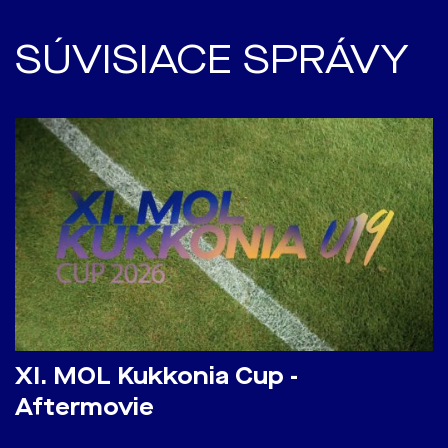
SÚVISIACE SPRÁVY
​XI. MOL Kukkonia Cup -
Aftermovie