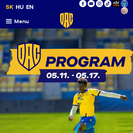
SK
HU
EN
Menu