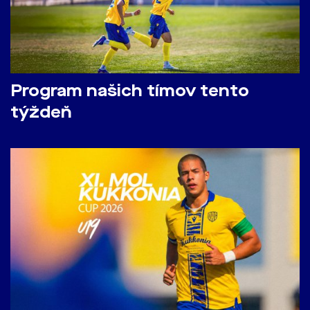
Program našich tímov tento
týždeň