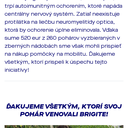
trpí autoimunitným ochorením, ktoré napáda
centrálny nervový systém. Zatiaľ neexistuje
protilátka na liečbu neuromyelitídy optica,
ktorá by ochorenie úplne eliminovala. Vďaka
sume 520 eur z 260 pohárov vyzbieraných v
zberných nádobách sme však mohli prispieť
na nákup pomôcky na mobilitu. Ďakujeme
všetkým, ktorí prispeli k úspechu tejto
iniciatívy!
ĎAKUJEME VŠETKÝM, KTORÍ SVOJ
POHÁR VENOVALI BRIGITE!