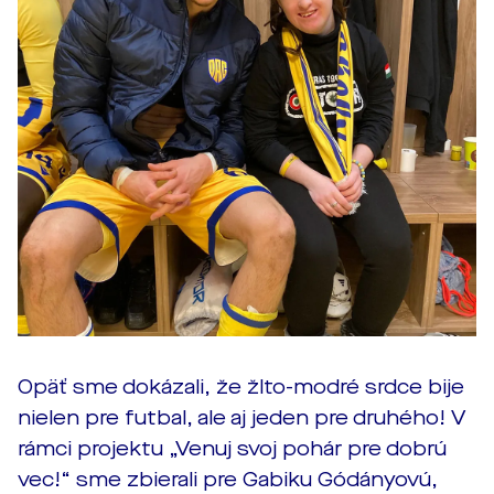
Opäť sme dokázali, že žlto-modré srdce bije
nielen pre futbal, ale aj jeden pre druhého! V
rámci projektu „Venuj svoj pohár pre dobrú
vec!“ sme zbierali pre Gabiku Gódányovú,