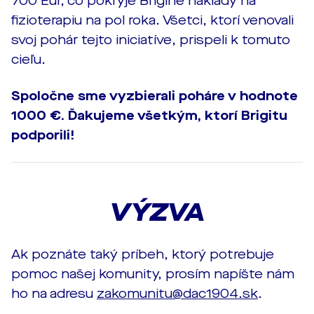
700 Eur, čo pokryje Brigine náklady na
fizioterapiu na pol roka. Všetci, ktorí venovali
svoj pohár tejto iniciatíve, prispeli k tomuto
cieľu.
Spoločne sme vyzbierali poháre v hodnote
1000 €. Ďakujeme všetkým, ktorí Brigitu
podporili!
VÝZVA
Ak poznáte taký príbeh, ktorý potrebuje
pomoc našej komunity, prosím napíšte nám
ho na adresu
zakomunitu@dac1904.sk
.