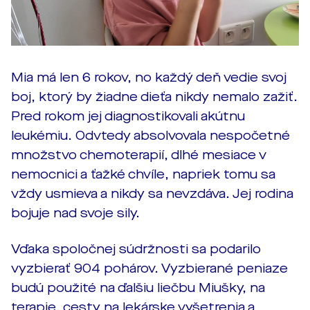
Mia má len 6 rokov, no každý deň vedie svoj
boj, ktorý by žiadne dieťa nikdy nemalo zažiť.
Pred rokom jej diagnostikovali akútnu
leukémiu. Odvtedy absolvovala nespočetné
množstvo chemoterapií, dlhé mesiace v
nemocnici a ťažké chvíle, napriek tomu sa
vždy usmieva a nikdy sa nevzdáva. Jej rodina
bojuje nad svoje sily.
Vďaka spoločnej súdržnosti sa podarilo
vyzbierať 904 pohárov. Vyzbierané peniaze
budú použité na ďalšiu liečbu Miušky, na
terapie, cesty na lekárske vyšetrenia a