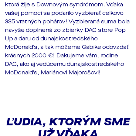
ktorá žije s Downovým syndrómom. Vďaka
vašej pomoci sa podarilo vyzbierať celkovo
335 vratných pohárov! Vyzbieraná suma bola
navyše doplnená zo zbierky DAC store Pop
Up a daru od dunajskostredského
McDonald’s, a tak môžeme Gabike odovzdať
krásnych 2000 €! Ďakujeme vám, rodine
DAC, ako aj vedúcemu dunajskostredského
McDonald’s, Mariánovi Majorošovi!
ĽUDIA, KTORÝM SME
UŽ VĎAKA