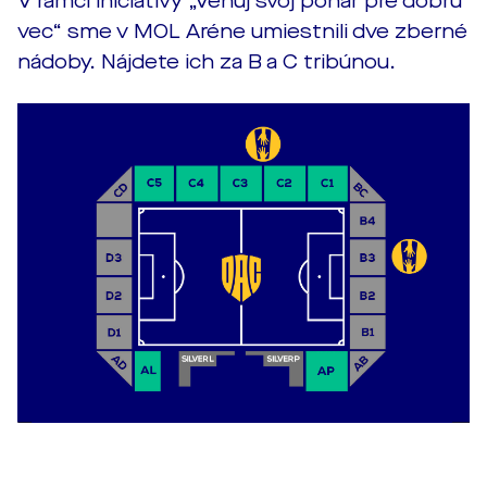
V rámci iniciatívy „Venuj svoj pohár pre dobrú
vec“ sme v MOL Aréne umiestnili dve zberné
nádoby. Nájdete ich za B a C tribúnou.