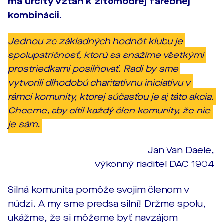
má určitý vzťah k žltomodrej farebnej
kombinácii.
Jednou zo základných hodnôt klubu je 
spolupatričnosť, ktorú sa snažíme všetkými 
prostriedkami posilňovať. Radi by sme 
vytvorili dlhodobú charitatívnu iniciatívu v 
rámci komunity, ktorej súčasťou je aj táto akcia. 
Chceme, aby cítil každý člen komunity, že nie 
je sám.
Jan Van Daele,
výkonný riaditeľ DAC 1904
Silná komunita pomôže svojim členom v
núdzi. A my sme predsa silní! Držme spolu,
ukážme, že si môžeme byť navzájom