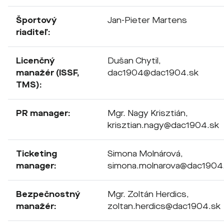
Športový
Jan-Pieter Martens
riaditeľ:
Licenčný
Dušan Chytil,
manažér (ISSF,
dac1904@dac1904.sk
TMS):
PR manager:
Mgr. Nagy Krisztián,
krisztian.nagy@dac1904.sk
Ticketing
Simona Molnárová,
manager:
simona.molnarova@dac1904
Bezpečnostný
Mgr. Zoltán Herdics,
manažér:
zoltan.herdics@dac1904.sk