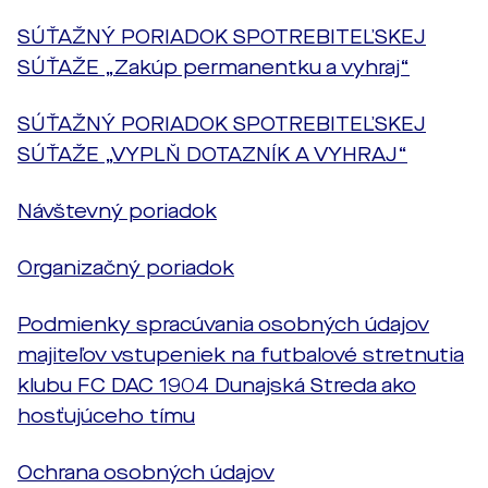
SÚŤAŽNÝ PORIADOK SPOTREBITEĽSKEJ
SÚŤAŽE „Zakúp permanentku a vyhraj“
SÚŤAŽNÝ PORIADOK SPOTREBITEĽSKEJ
SÚŤAŽE „VYPLŇ DOTAZNÍK A VYHRAJ“
Návštevný poriadok
Organizačný poriadok
Podmienky spracúvania osobných údajov
majiteľov vstupeniek na futbalové stretnutia
klubu FC DAC 1904 Dunajská Streda ako
hosťujúceho tímu
Ochrana osobných údajov