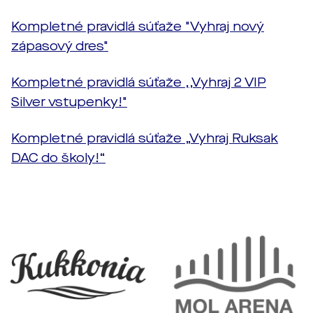
Kompletné pravidlá súťaže "Vyhraj nový
zápasový dres"
Kompletné pravidlá súťaže ,,Vyhraj 2 VIP
Silver vstupenky!"
Kompletné pravidlá súťaže „Vyhraj Ruksak
DAC do školy!“