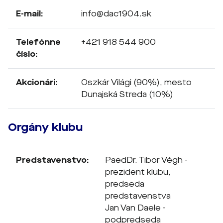
E-mail:
info@dac1904.sk
Telefónne
+421 918 544 900
číslo:
Akcionári:
Oszkár Világi (90%), mesto
Dunajská Streda (10%)
Orgány klubu
Predstavenstvo:
PaedDr. Tibor Végh -
prezident klubu,
predseda
predstavenstva
Jan Van Daele -
podpredseda