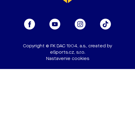
Copyright © FK DAC 1904, a.s., created by
eSports.cz, s.r.o.
Nastavenie cookies