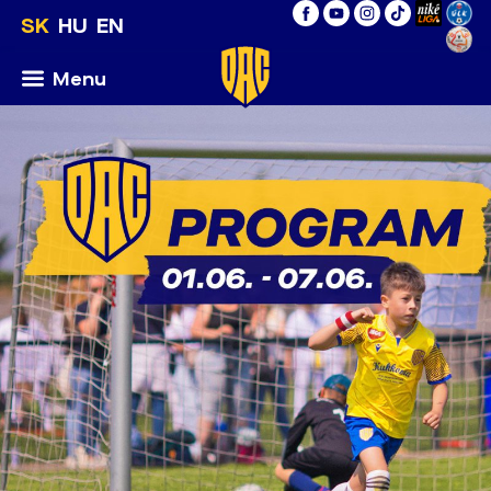
SK
HU
EN
Menu