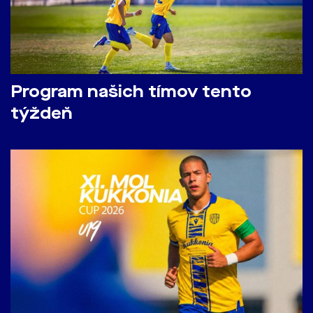
Program našich tímov tento
týždeň