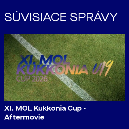
SÚVISIACE SPRÁVY
​XI. MOL Kukkonia Cup -
Aftermovie