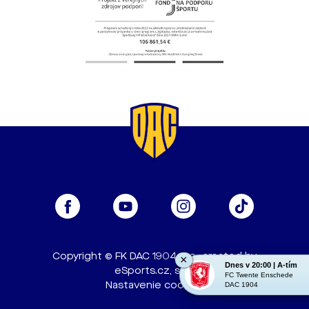
Copyright © FK DAC 1904, a.s., created by
×
Dnes v 20:00 | A-tím
eSports.cz, s.r.o.
FC Twente Enschede
Nastavenie cookies
DAC 1904