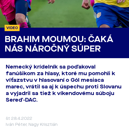
VIDEO
BRAHIM MOUMOU: ČAKÁ
NÁS NÁROČNÝ SÚPER
Nemecký krídelník sa poďakoval
fanúšikom za hlasy, ktoré mu pomohli k
víťazstvu v hlasovaní o Gól mesiaca
marec, vrátil sa aj k úspechu proti Slovanu
a vyjadril sa tiež k víkendovému súboju
Sereď-DAC.
št 28.4.2022
Iván Péter, Nagy Krisztián