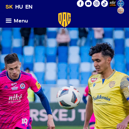
SK
HU
EN
Menu