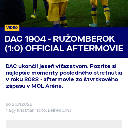
VIDEO
DAC 1904 - RUŽOMBEROK
(1:0) OFFICIAL AFTERMOVIE
DAC ukončil jeseň víťazstvom. Pozrite si
najlepšie momenty posledného stretnutia
v roku 2022 - aftermovie zo štvrtkového
zápasu v MOL Aréne.
so 26.11.2022
Nagy Krisztián, foto: Lelkes Ernő