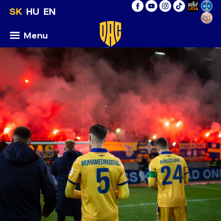
SK
HU
EN
Menu