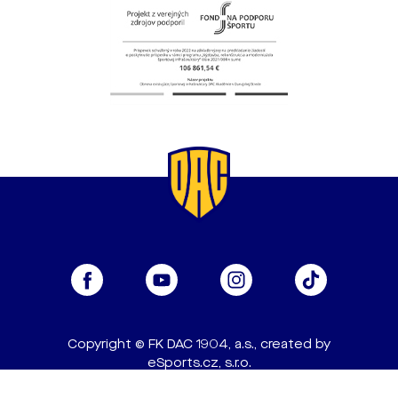
Copyright © FK DAC 1904, a.s., created by
eSports.cz, s.r.o.
Nastavenie cookies