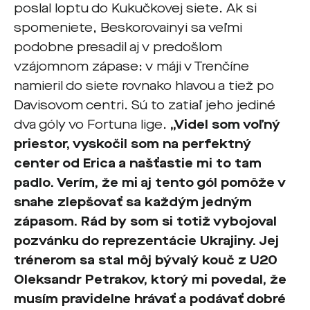
poslal loptu do Kukučkovej siete. Ak si
spomeniete, Beskorovainyi sa veľmi
podobne presadil aj v predošlom
vzájomnom zápase: v máji v Trenčíne
namieril do siete rovnako hlavou a tiež po
Davisovom centri. Sú to zatiaľ jeho jediné
dva góly vo Fortuna lige.
„Videl som voľný
priestor, vyskočil som na perfektný
center od Erica a našťastie mi to tam
padlo. Verím, že mi aj tento gól pomôže v
snahe zlepšovať sa každým jedným
zápasom. Rád by som si totiž vybojoval
pozvánku do reprezentácie Ukrajiny. Jej
trénerom sa stal môj bývalý kouč z U20
Oleksandr Petrakov, ktorý mi povedal, že
musím pravidelne hrávať a podávať dobré