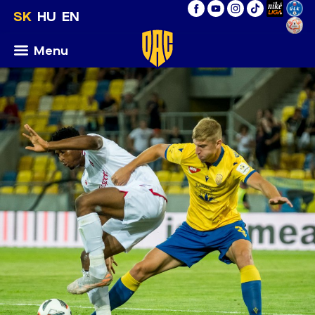
SK
HU
EN
Menu