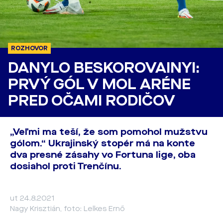
ROZHOVOR
DANYLO BESKOROVAINYI:
PRVÝ GÓL V MOL ARÉNE
PRED OČAMI RODIČOV
„Veľmi ma teší, že som pomohol mužstvu
gólom.“ Ukrajinský stopér má na konte
dva presné zásahy vo Fortuna lige, oba
dosiahol proti Trenčínu.
ut 24.8.2021
Nagy Krisztián, foto: Lelkes Ernő