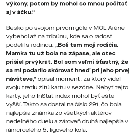
výkony, potom by mohol so mnou počítať
aj v áčku.“
Besko po svojom prvom góle v MOL Aréne
vybehol až na tribúnu, kde sa o radosť
podelil s rodinou.
„Boli tam moji rodičia.
Mamka tu už bola na zápase, ale otec
prišiel prvýkrát. Bol som veľmi šťastný, že
sa mi podarilo skórovať hneď pri jeho prvej
návšteve,“
opísal moment, za ktorý videl
svoju tretiu žltú kartu v sezóne. Nebyť tejto
karty, jeho InStat index mohol byť ešte
vyšší. Takto sa dostal na číslo 291, čo bola
najlepšia známka zo všetkých aktérov
nedeľného duelu a zároveň druhá najlepšia v
rámci celého 5. ligového kola.