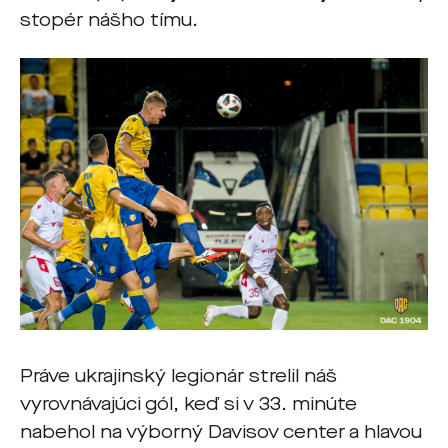
stopér nášho tímu.
Práve ukrajinský legionár strelil náš
vyrovnávajúci gól, keď si v 33. minúte
nabehol na výborný Davisov center a hlavou