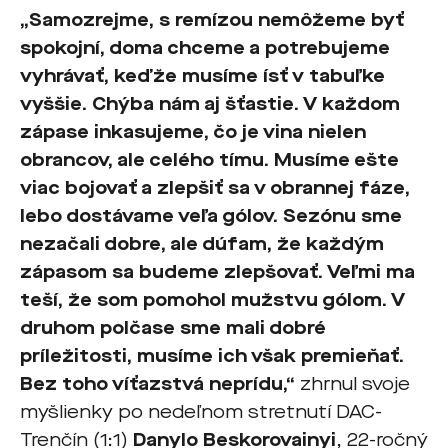
„Samozrejme, s remízou nemôžeme byť
spokojní, doma chceme a potrebujeme
vyhrávať, keďže musíme ísť v tabuľke
vyššie. Chýba nám aj šťastie. V každom
zápase inkasujeme, čo je vina nielen
obrancov, ale celého tímu. Musíme ešte
viac bojovať a zlepšiť sa v obrannej fáze,
lebo dostávame veľa gólov. Sezónu sme
nezačali dobre, ale dúfam, že každým
zápasom sa budeme zlepšovať. Veľmi ma
teší, že som pomohol mužstvu gólom. V
druhom polčase sme mali dobré
príležitosti, musíme ich však premieňať.
Bez toho víťazstvá neprídu,“
zhrnul svoje
myšlienky po nedeľnom stretnutí DAC-
Trenčín (1:1)
Danylo Beskorovainyi
, 22-ročný