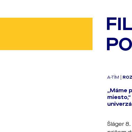
FI
PO
A-TÍM
|
RO
„Máme pr
miesto,“ 
univerzá
Šláger 8.