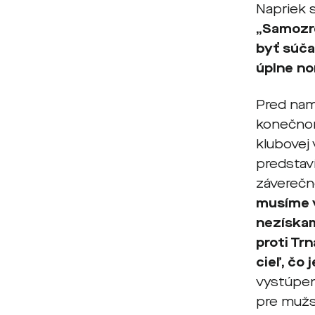
Napriek 
„Samozre
byť súča
úplne no
Pred nam
konečnom 
klubovej 
predstav
záverečn
musíme v
nezískam
proti Tr
cieľ, čo
vystúpení
pre mužst