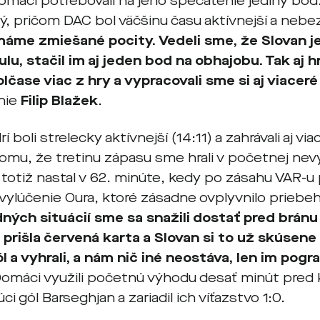
omáci potrebovali na jeho spečatenie jediný bod.
ý, pričom DAC bol väčšinu času aktívnejší a neb
áme zmiešané pocity. Vedeli sme, že Slovan je
ulu, stačil im aj jeden bod na obhajobu. Tak aj h
lčase viac z hry a vypracovali sme si aj viaceré
nie
Filip Blažek
.
 boli strelecky aktívnejší (14:11) a zahrávali aj via
tomu, že tretinu zápasu sme hrali v početnej n
otiž nastal v 62. minúte, kedy po zásahu VAR-u p
é vylúčenie Oura, ktoré zásadne ovplyvnilo prieb
ných situácií sme sa snažili dostať pred bránu 
 prišla červená karta a Slovan si to už skúsene 
gól a vyhrali, a nám nič iné neostáva, len im pogr
Domáci využili početnú výhodu desať minút pred 
ci gól Barseghjan a zariadil ich víťazstvo 1:0.