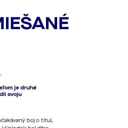
MIEŠANÉ
ás
eľom je druhé
dil svoju
čakávaný boj o titul,