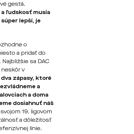
vé gestá.
y a ľudskosť musia
súper lepší, je
rozhodne o
iesto a pridať do
 Najbližšie sa DAC
 neskôr v
dva zápasy, ktoré
 nezvládneme a
alovciach a doma
hceme dosiahnuť náš
 svojom 19. ligovom
álnosť a dôležitosť
fenzívnej línie.