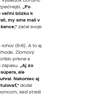
 Výsledok bol dlho
ezpečnejší.
„Po
 veľmi blízko k
rali, my sme mali v
 šance,“
začal svoje
c rohov (9:6). A to aj
evýhode. Zlomový
rišlo prísne a
eh zápasu.
„Aj zo
súpera, ale
uhral. Nakoniec aj
atulovať,“
dodal
koncom, keď strelil