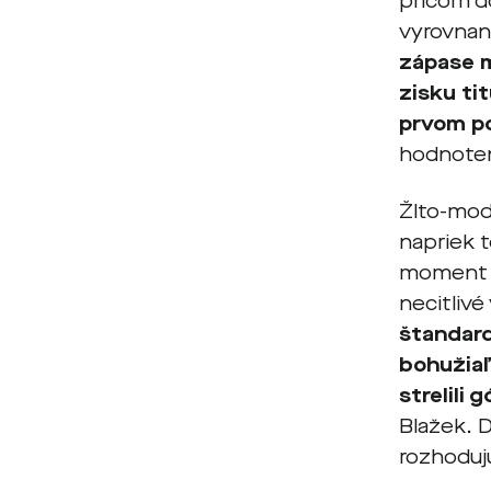
pričom d
vyrovnan
zápase m
zisku tit
prvom po
hodnote
Žlto-modrí
napriek 
moment t
necitliv
štandard
bohužiaľ
strelili 
Blažek. 
rozhodujú