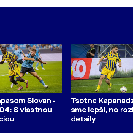
ápasom Slovan -
Tsotne Kapanadz
04: S vlastnou
sme lepší, no roz
ciou
detaily