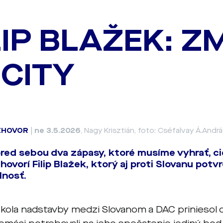
LIP BLAŽEK: Z
CITY
ZHOVOR
|
ne 3.5.2026
, Nagy Krisztián, foto: Cséfalvay Á.Andr
ed sebou dva zápasy, ktoré musíme vyhrať, ci
hovorí Filip Blažek, ktorý aj proti Slovanu potvr
lnosť.
 kola nadstavby medzi Slovanom a DAC priniesol o