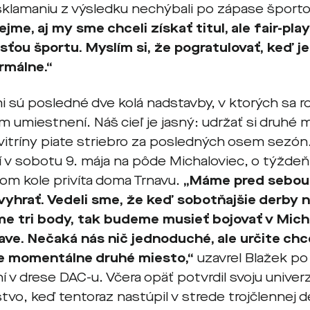
sklamaniu z výsledku nechýbali po zápase športo
jme, aj my sme chceli získať titul, ale fair-pla
sťou športu. Myslím si, že pogratulovať, keď je 
rmálne.“
i sú posledné dve kolá nadstavby, v ktorých sa 
umiestnení. Náš cieľ je jasný: udržať si druhé m
vitríny piate striebro za posledných osem sezón.
í v sobotu 9. mája na pôde Michaloviec, o týždeň
om kole privíta doma Trnavu.
„Máme pred sebou 
yhrať. Vedeli sme, že keď sobotňajšie derby
e tri body, tak budeme musieť bojovať v Mich
nave. Nečaká nás nič jednoduché, ale určite c
 je momentálne druhé miesto,“
uzavrel Blažek po
 v drese DAC-u. Včera opäť potvrdil svoju univerz
vo, keď tentoraz nastúpil v strede trojčlennej de