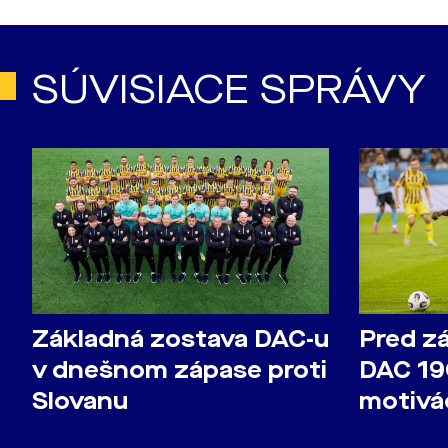
SÚVISIACE SPRÁVY
Základná zostava DAC-u
Pred z
v dnešnom zápase proti
DAC 19
Slovanu
motivá