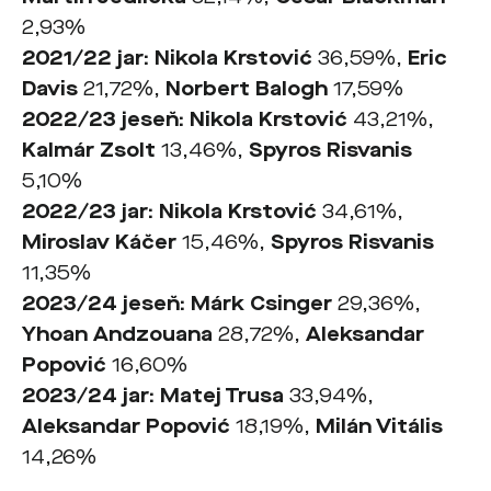
2,93%
2021/22
jar
: Nikola Krstović
36,59%,
Eric
Davis
21,72%,
Norbert Balogh
17,59%
2022/23
jeseň
: Nikola Krstović
43,21%,
Kalmár Zsolt
13,46%,
Spyros Risvanis
5,10%
2022/23
jar
: Nikola Krstović
34,61%,
Miroslav Káčer
15,46%,
Spyros Risvanis
11,35%
2023/24
jeseň
: Márk Csinger
29,36%,
Yhoan Andzouana
28,72%,
Aleksandar
Popović
16,60%
2023/24
jar
: Matej Trusa
33,94%,
Aleksandar Popović
18,19%,
Milán Vitális
14,26%