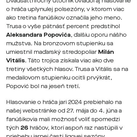
Dvadsaťtriročný útočník ovládol aj hlasovanie
o hráča uplynulej polsezóny, v ktorom viac
ako tretina fanúšikov označila jeho meno.
Trusa o vyše pätnásť percent predstihol
Aleksandara Popovića
, ďalšiu oporu nášho
mužstva. Na bronzovom stupienku sa
umiestnil maďarský stredopoliar
Milán
Vitális
. Táto trojica získala viac ako dve
tretiny všetkých hlasov. Trusa a Vitális sa na
medailovom stupienku ocitli prvýkrát,
Popović bol na jeseň tretí.
Hlasovanie o hráča jari 2024 prebiehalo na
našej webstránke od 27. mája do 4. júna a
fanúšikovia mali možnosť voliť spomedzi
tých
26
hráčov, ktorí aspoň raz nastúpili v
priebehu jarnej časti ligovej sezóny