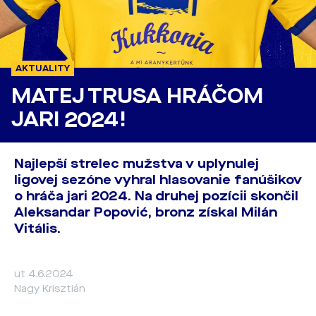
AKTUALITY
MATEJ TRUSA HRÁČOM
JARI 2024!
Najlepší strelec mužstva v uplynulej
ligovej sezóne vyhral hlasovanie fanúšikov
o hráča jari 2024. Na druhej pozícii skončil
Aleksandar Popović, bronz získal Milán
Vitális.
ut 4.6.2024
Nagy Krisztián