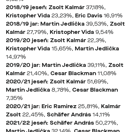
2018/19 jese
ň
: Zsolt Kalmár
37,18%,
Kristopher Vida
23,23%,
Eric Davis
16,91%
2018/19 jar: Martin Jedlička
39,53%,
Zsolt
Kalmár
27,79%,
Kristopher Vida
9,54%
2019/20 jese
ň
: Zsolt Kalmár
22,3%,
Kristopher Vida
15,65%,
Martin Jedlička
14,97%
2019/20 jar: Martin Jedlička
39,11%,
Zsolt
Kalmár
21,40%,
Cesar Blackman
11,08%
2020/21 jeseň: Zsolt Kalmár
51,69%,
Martin Jedlička
8,78%,
Cesar Blackman
7,35%
2020/21
jar
: Eric Ramirez
25,81%,
Kalmár
Zsolt
22,45%,
Schäfer András
14,11%
2021/22
jeseň
: Schäfer András
50,27%,
Martin Jedlička
32,14%,
Cesar Blackman