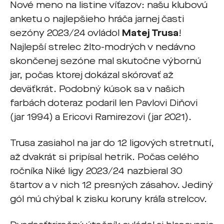
Nové meno na listine víťazov: našu klubovú
anketu o najlepšieho hráča jarnej časti
sezóny 2023/24 ovládol
Matej Trusa
!
Najlepší strelec žlto-modrých v nedávno
skončenej sezóne mal skutočne výbornú
jar, počas ktorej dokázal skórovať až
deväťkrát. Podobný kúsok sa v našich
farbách doteraz podaril len Pavlovi Diňovi
(jar 1994) a Ericovi Ramirezovi (jar 2021).
Trusa zasiahol na jar do 12 ligových stretnutí,
až dvakrát si pripísal hetrik. Počas celého
ročníka Niké ligy 2023/24 nazbieral 30
štartov a v nich 12 presných zásahov. Jediný
gól mú chýbal k zisku koruny kráľa strelcov.