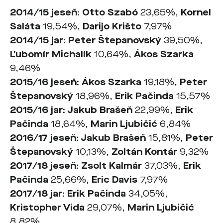
2014/15 jese
ň
: Otto Szabó
23,65%,
Kornel
Saláta
19,54%,
Darijo Krišto
7,97%
2014/15 jar: Peter Štepanovský
39,50%,
Ľubomír Michalík
10,64%,
Ákos Szarka
9,46%
2015/16 jese
ň
: Ákos Szarka
19,18%,
Peter
Štepanovský
18,96%,
Erik Pačinda
15,57%
2015/16 jar: Jakub Braše
ň
22,99%,
Erik
Pačinda
18,64%,
Marin Ljubičić
6,84%
2016/17 jese
ň
: Jakub Braše
ň
15,81%,
Peter
Štepanovský
10,13%,
Zoltán Kontár
9,32%
2017/18 jese
ň
: Zsolt Kalmár
37,03%,
Erik
Pačinda
25,66%,
Eric Davis
7,97%
2017/18 jar: Erik Pačinda
34,05%,
Kristopher Vida
29,07%,
Marin Ljubičić
8,82%