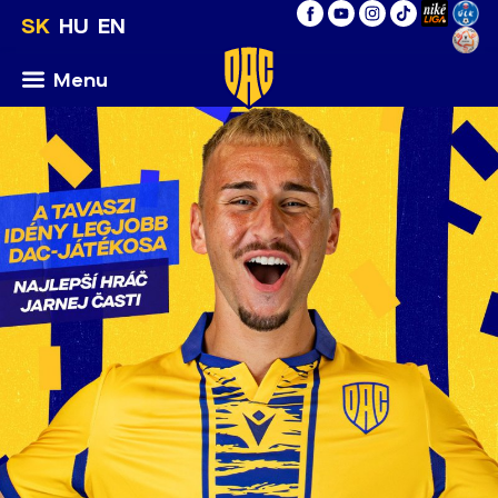
SK
HU
EN
Menu