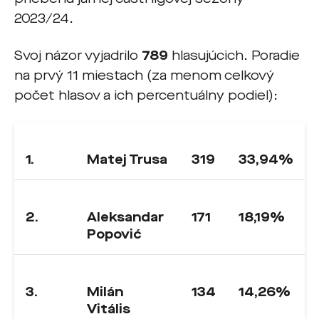
2023/24.
Svoj názor vyjadrilo
789
hlasujúcich. Poradie
na prvý 11 miestach (za menom celkový
počet hlasov a ich percentuálny podiel):
1.
Matej Trusa
319
33,94%
2.
Aleksandar
171
18,19%
Popović
3.
Milán
134
14,26%
Vitális