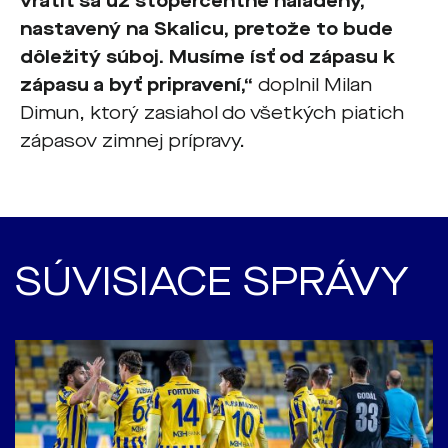
vrátiť sa už stopercentne naladený,
nastavený na Skalicu, pretože to bude
dôležitý súboj. Musíme ísť od zápasu k
zápasu a byť pripravení,“
doplnil Milan
Dimun, ktorý zasiahol do všetkých piatich
zápasov zimnej prípravy.
SÚVISIACE SPRÁVY