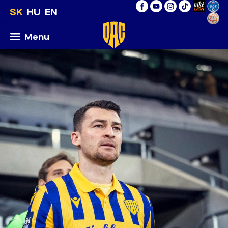
SK
HU
EN
Menu