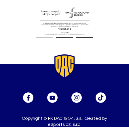
Copyright © FK DAC 1904, a.s., created by
eSports.cz, s.r.o.