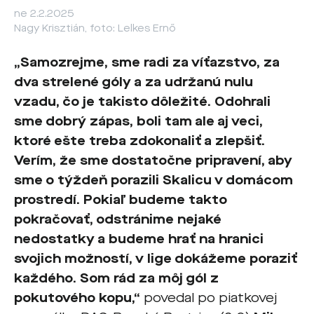
ne 2.2.2025
Nagy Krisztián, foto: Lelkes Ernő
„Samozrejme, sme radi za víťazstvo, za
dva strelené góly a za udržanú nulu
vzadu, čo je takisto dôležité. Odohrali
sme dobrý zápas, boli tam ale aj veci,
ktoré ešte treba zdokonaliť a zlepšiť.
Verím, že sme dostatočne pripravení, aby
sme o týždeň porazili Skalicu v domácom
prostredí. Pokiaľ budeme takto
pokračovať, odstránime nejaké
nedostatky a budeme hrať na hranici
svojich možností, v lige dokážeme poraziť
každého. Som rád za môj gól z
pokutového kopu,“
povedal po piatkovej