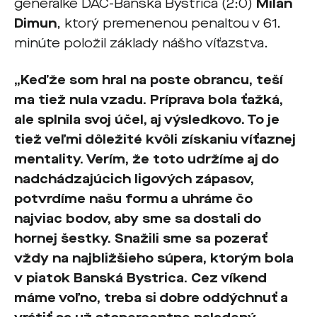
generálke DAC-Banská Bystrica (2:0)
Milan
Dimun
, ktorý premenenou penaltou v 61.
minúte položil základy nášho víťazstva.
„Keďže som hral na poste obrancu, teší
ma tiež nula vzadu. Príprava bola ťažká,
ale splnila svoj účel, aj výsledkovo. To je
tiež veľmi dôležité kvôli získaniu víťaznej
mentality. Verím, že toto udržíme aj do
nadchádzajúcich ligových zápasov,
potvrdíme našu formu a uhráme čo
najviac bodov, aby sme sa dostali do
hornej šestky. Snažili sme sa pozerať
vždy na najbližšieho súpera, ktorým bola
v piatok Banská Bystrica. Cez víkend
máme voľno, treba si dobre oddýchnuť a