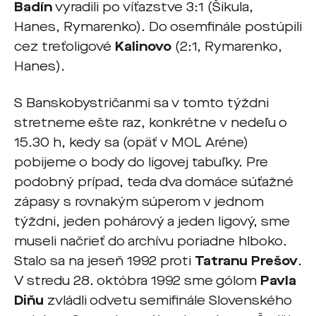
Badín
vyradili po víťazstve 3:1 (Šikula,
Hanes, Rymarenko). Do osemfinále postúpili
cez treťoligové
Kalinovo
(2:1, Rymarenko,
Hanes).
S Banskobystričanmi sa v tomto týždni
stretneme ešte raz, konkrétne v nedeľu o
15.30 h, kedy sa (opäť v MOL Aréne)
pobijeme o body do ligovej tabuľky. Pre
podobný prípad, teda dva domáce súťažné
zápasy s rovnakým súperom v jednom
týždni, jeden pohárový a jeden ligový, sme
museli načrieť do archívu poriadne hlboko.
Stalo sa na jeseň 1992 proti
Tatranu Prešov
.
V stredu 28. októbra 1992 sme gólom
Pavla
Diňu
zvládli odvetu semifinále Slovenského