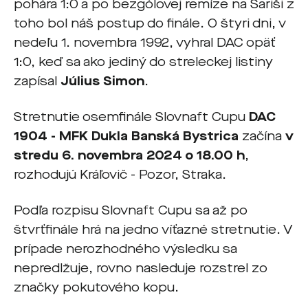
pohára 1:0 a po bezgólovej remíze na Šariši z
toho bol náš postup do finále. O štyri dni, v
nedeľu 1. novembra 1992, vyhral DAC opäť
1:0, keď sa ako jediný do streleckej listiny
zapísal
Július Simon
.
Stretnutie osemfinále Slovnaft Cupu
DAC
1904
- MFK Dukla Banská Bystrica
začína
v
stredu 6. novembra 2024 o 18.00 h
,
rozhodujú Kráľovič - Pozor, Straka.
Podľa rozpisu Slovnaft Cupu sa až po
štvrťfinále hrá na jedno víťazné stretnutie. V
prípade nerozhodného výsledku sa
nepredlžuje, rovno nasleduje rozstrel zo
značky pokutového kopu.