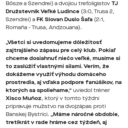
Bősze a Szendrei) a dvojicu treťoligistov
TJ
Družstevník Veľké Ludince
(3:0, Trusa 2,
Szendrei) a
FK Slovan Duslo Šaľa
(2:1,
Romaňa - Trusa, Andzouana).
„Všetci si uvedomujeme dôležitosť
zajtrajšieho zápasu pre celý klub. Pokiaľ
chceme dosiahnuť niečo veľké, musíme si
to zaslúžiť vlastnými silami. Verím, že
dokážeme využiť výhodu domáceho
prostredia, aj vďaka podpore fanúšikov, na
ktorých sa spoliehame,“
uviedol tréner
Xisco Muňoz
, ktorý v tomto týždni
pripravuje mužstvo na dvojzápas proti
Banskej Bystrici.
„Máme náročné obdobie,
tretíkrát v rade hráme cez týždeň, aj