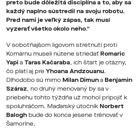
preto bude dôležitá disciplína a to, aby sa
každý naplno sústredil na svoju robotu.
Pred nami je veľký zápas, tak musí
vyzerať všetko okolo neho.“
V sobotňajšom ligovom stretnutí proti
Komárnu museli nútene striedať
Romaric
Yapi
a
Taras Kačaraba
, ich štart je otázny,
čo platí aj pre
Yhoana Andzouanu
.
Dlhodobo sú mimo
Milan Dimun
a
Benjamin
Száraz
, no druhý menovaný by sa v
priebehu tohto týždňa už mohol pripojiť k
spoluhráčom. Maďarský útočník
Norbert
Balogh
bude do konca jesene trénovať v
Šamoríne.