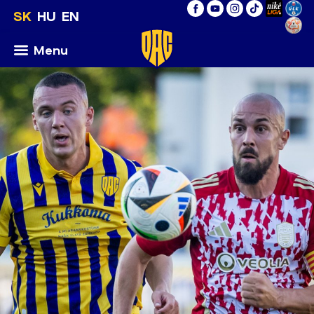
SK
HU
EN
Menu