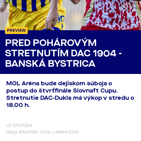
PREVIEW
PRED POHÁROVÝM
STRETNUTÍM DAC 1904 -
BANSKÁ BYSTRICA
MOL Aréna bude dejiskom súboja o
postup do štvrťfinále Slovnaft Cupu.
Stretnutie DAC-Dukla má výkop v stredu o
18.00 h.
ut 5.11.2024
Nagy Krisztián, foto: Lelkes Ernő