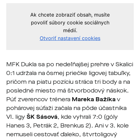
MFK Dukla sa po nedeľňajšej prehre v Skalici
0:1 udržala na ôsmej priečke ligovej tabuľky,
pričom na piatu pozíciu stráca tri body a na
posledné miesto má štvorbodový náskok.
Púť zverencov trénera
Mareka Bažíka
v
pohárovej súťaži začala na pôde účastníka
VI. ligy
ŠK Sásová
, kde vyhrali 7:0 (góly
Hanes 3, Petrák 2, Brenkus 2). Ani v 3. kole
nemuseli cestovať ďaleko, štvrtoligový