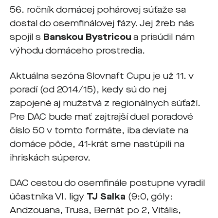
56. ročník domácej pohárovej súťaže sa
dostal do osemfinálovej fázy. Jej žreb nás
spojil s
Banskou Bystricou
a prisúdil nám
výhodu domáceho prostredia.
Aktuálna sezóna Slovnaft Cupu je už 11. v
poradí (od 2014/15), kedy sú do nej
zapojené aj mužstvá z regionálnych súťaží.
Pre DAC bude mať zajtrajší duel poradové
číslo 50 v tomto formáte, iba deviate na
domáce pôde, 41-krát sme nastúpili na
ihriskách súperov.
DAC cestou do osemfinále postupne vyradil
účastníka VI. ligy
TJ Salka
(9:0, góly:
Andzouana, Trusa, Bernát po 2, Vitális,