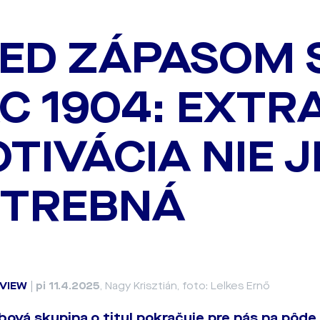
ED ZÁPASOM 
C 1904: EXTR
TIVÁCIA NIE J
TREBNÁ
VIEW
|
pi 11.4.2025
, Nagy Krisztián, foto: Lelkes Ernő
ová skupina o titul pokračuje pre nás na pôde 