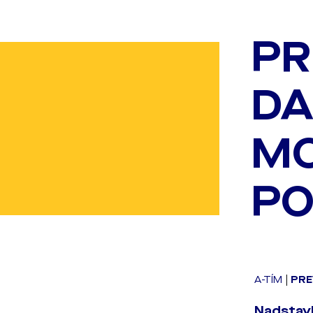
PR
DA
MO
PO
A-TÍM
|
PRE
Nadstavb