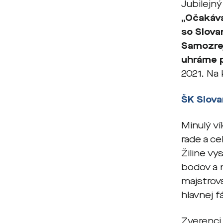
Jubilejn
„Očakáv
so Slova
Samozrej
uhráme p
2021. Na 
ŠK Slova
Minulý ví
rade a ce
Žiline vy
bodov a 
majstrovs
hlavnej f
Zverenci