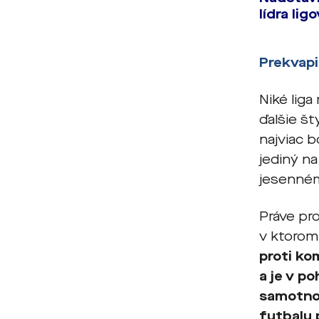
lídra li
Prekvapi
Niké liga
ďalšie št
najviac b
jediný n
jesenném
Práve pr
v ktorom 
proti ko
a je v p
samotnom
futbalu 