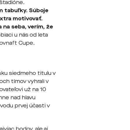
štadióne.
 tabuľky. Súboje
xtra motivovať.
 na seba, verím, že
biaci u nás od leta
Slovnaft Cupe.
sku siedmeho titulu v
och tímov vyhrali v
ovateľovi už na 10
hne nad hlavu
ôvodu prvej účasti v
jviac bodov, ale aj