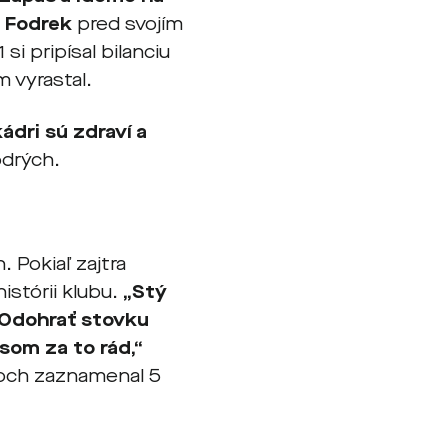
v Fodrek
pred svojím
si pripísal bilanciu
m vyrastal.
ádri sú zdraví a
odrých.
 Pokiaľ zajtra
istórii klubu.
„Stý
. Odohrať stovku
som za to rád,“
eloch zaznamenal 5