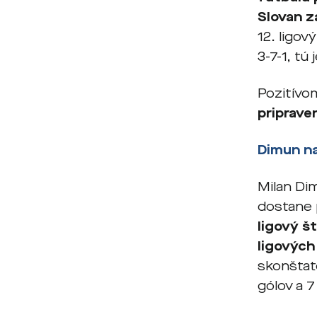
Slovan z
12. ligov
3-7-1, tú
Pozitívom
pripraven
Dimun n
Milan Dim
dostane p
ligový š
ligových
skonštat
gólov a 7