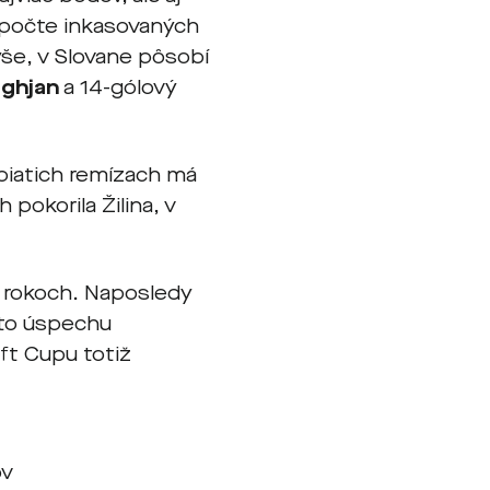
v počte inkasovaných
yše, v Slovane pôsobí
eghjan
a 14-gólový
 piatich remízach má
 pokorila Žilina, v
h rokoch. Naposledy
muto úspechu
ft Cupu totiž
ov