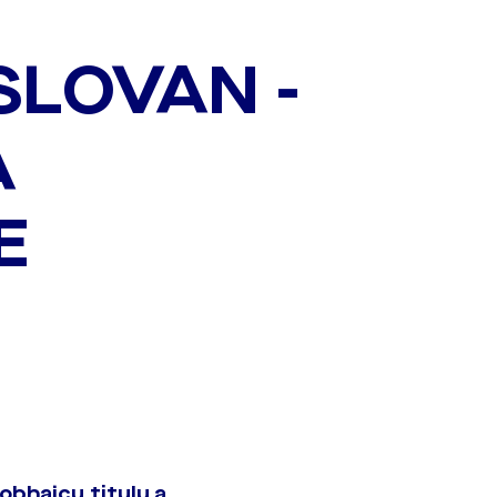
SLOVAN -
A
E
obhajcu titulu a