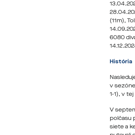
13.04.20
28.04.202
(11m), To
14.09.202
6080 div
14.12.202
História
Nasleduj
v sezóne 
1-1), v t
V septem
polčasu 
siete a 