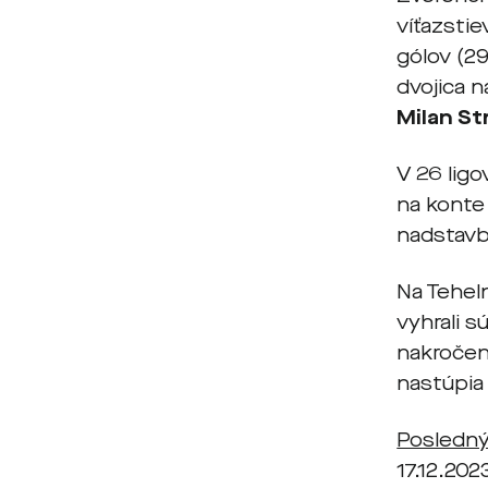
víťazstie
gólov (29
dvojica n
Milan St
V 26 ligo
na konte 
nadstavbe
Na Tehel
vyhrali s
nakročen
nastúpia
Posledný
17.12.202