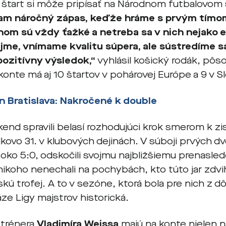
ý štart si môže pripísať na Národnom futbalovom 
am náročný zápas, keďže hráme s prvým tímom
nom sú vždy ťažké a netreba sa v nich nejako e
me, vnímame kvalitu súpera, ale sústredíme sa
ozitívny výsledok,“
vyhlásil košický rodák, pôso
konte má aj 10 štartov v pohárovej Európe a 9 v 
n Bratislava:
Nakročené k double
kend spravili belasí rozhodujúci krok smerom k zi
lkovo 31. v klubových dejinách. V súboji prvých dv
soko 5:0, odskočili svojmu najbližšiemu prenasled
nikoho nenechali na pochybách, kto túto jar zdvi
kú trofej. A to v sezóne, ktorá bola pre nich z d
áze Ligy majstrov historická.
 trénera
Vladimíra Weissa
majú na konte nielen na