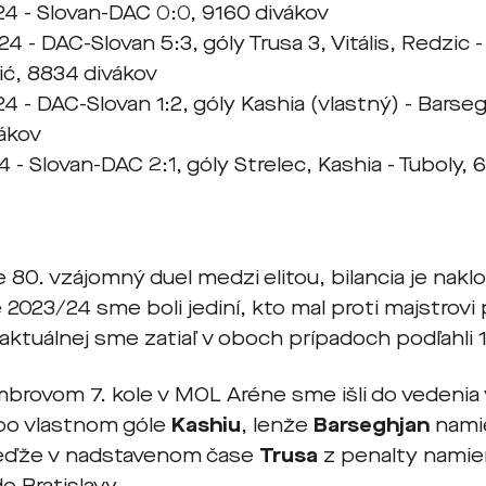
24 - Slovan-DAC 0:0, 9160 divákov
4 - DAC-Slovan 5:3, góly Trusa 3, Vitális, Redzic 
lić, 8834 divákov
4 - DAC-Slovan 1:2, góly Kashia (vlastný) - Barseg
ákov
4 - Slovan-DAC 2:1, góly Strelec, Kashia - Tuboly,
e 80. vzájomný duel medzi elitou, bilancia je na
2023/24 sme boli jediní, kto mal proti majstrovi p
ej aktuálnej sme zatiaľ v oboch prípadoch podľahli 1
brovom 7. kole v MOL Aréne sme išli do vedenia
po vlastnom góle
Kashiu
, lenže
Barseghjan
namie
keďže v nadstavenom čase
Trusa
z penalty namier