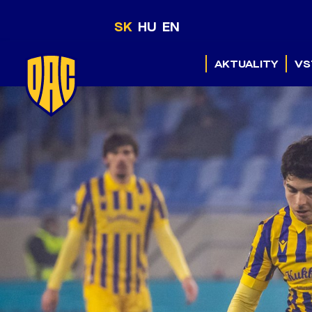
SK
HU
EN
AKTUALITY
VS