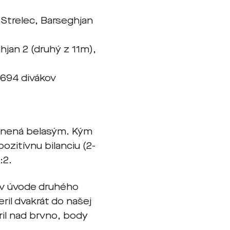
- Strelec, Barseghjan
hjan 2 (druhý z 11m),
 6694 divákov
klonená belasým. Kým
ozitívnu bilanciu (2-
:2.
 v úvode druhého
ril dvakrát do našej
il nad brvno, body