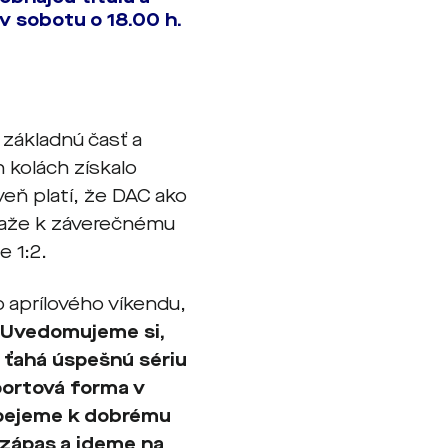
v sobotu o 18.00 h.
 základnú časť a
h kolách získalo
oveň platí, že DAC ako
viaže k záverečnému
 1:2.
 aprílového víkendu,
Uvedomujeme si,
 ťahá úspešnú sériu
portová forma v
spejeme k dobrému
 zápas a ideme na