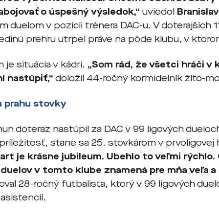
abojovať o úspešný výsledok,“
uviedol
Branisla
ým duelom v pozícii trénera DAC-u. V doterajších 11 
 jedinú prehru utrpel práve na pôde klubu, v ktoro
 je situácia v kádri.
„Som rád, že všetci hráči v k
í nastúpiť,“
doložil 44-ročný kormidelník žlto-m
a prahu stovky
un doteraz nastúpil za DAC v 99 ligových dueloch.
ríležitosť, stane sa 25. stovkárom v prvoligovej h
tart je krásne jubileum. Ubehlo to veľmi rýchlo
 duelov v tomto klube znamená pre mňa veľa a 
oval 28-ročný futbalista, ktorý v 99 ligových du
 asistencií.