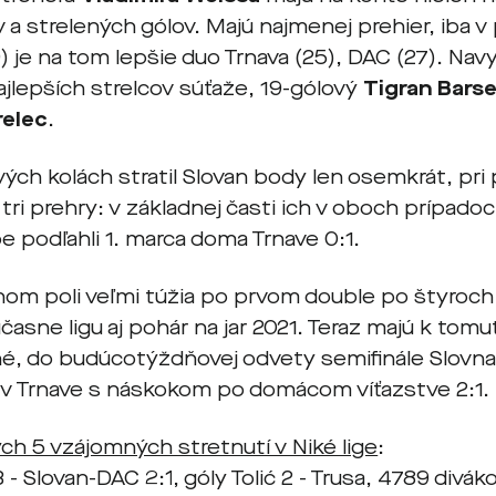
v a strelených gólov. Majú najmenej prehier, iba 
) je na tom lepšie duo Trnava (25), DAC (27). Nav
ajlepších strelcov súťaže, 19-gólový
Tigran Bars
relec
.
vých kolách stratil Slovan body len osemkrát, pri
tri prehry: v základnej časti ich v oboch prípadoch
 podľahli 1. marca doma Trnave 0:1.
nom poli veľmi túžia po prvom double po štyroc
účasne ligu aj pohár na jar 2021. Teraz majú k to
é, do budúcotýždňovej odvety semifinále Slovna
 v Trnave s náskokom po domácom víťazstve 2:1.
ch 5 vzájomných stretnutí v Niké lige
:
3 - Slovan-DAC 2:1, góly Tolić 2 - Trusa, 4789 divák