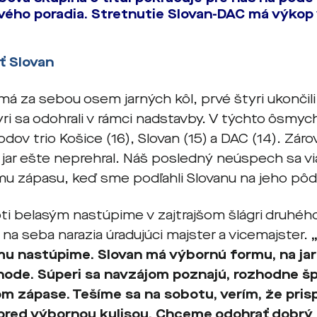
gového poradia. Stretnutie Slovan-DAC má výkop 
ť Slovan
 má za sebou osem jarných kôl, prvé štyri ukončili
yri sa odohrali v rámci nadstavby. V týchto ôsmyc
odov trio Košice (16), Slovan (15) a DAC (14). Zár
a jar ešte neprehral. Náš posledný neúspech sa 
u zápasu, keď sme podľahli Slovanu na jeho pôde
oti belasým nastúpime v zajtrajšom šlágri druhého
na seba narazia úradujúci majster a vicemajster.
„
mu nastúpime. Slovan má výbornú formu, na jar
ohode. Súperi sa navzájom poznajú, rozhodne š
 zápase. Tešíme sa na sobotu, verím, že pri
pred výbornou kulisou. Chceme odohrať dobrý