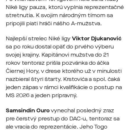
Niké ligy pauza, ktorú vyplnia reprezentačné
stretnutia. K svojim národným tímom sa
pripojili piati hráči nášho A-mužstva.
Najlepší strelec Niké ligy
Viktor Djukanović
sa po roku dostal opäť do prvého výberu
svojej krajiny. Kapitánovi mužstva do 21
rokov tentoraz prišla pozvánka do áčka
Čiernej Hory, v drese ktorého už v minulosti
nazbieral štyri štarty. Krstovića a spol. čaká
jeden zápas v rámci kvalifikácie o postup na
MS 2026 a jeden prípravný.
Samsindin Ouro
vynechal posledný zraz
pre čerstvý prestup do DAC-u, tentoraz sa
ale vracia do reprezentácie. Jeho Togo