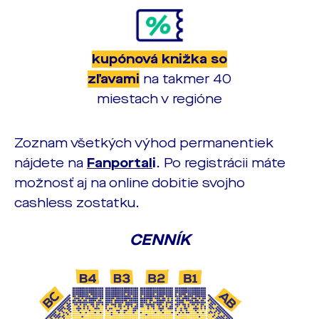
kupónová knižka so
zľavami
na takmer 40
miestach v regióne
Zoznam všetkých výhod permanentiek
nájdete na
Fanportal
i
. Po registrácii máte
možnosť aj na online dobitie svojho
cashless zostatku.
CENNÍK