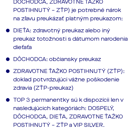
DÔCHODCA, ZDRAVOTNE ŤAŽKO
POSTIHNUTÝ – ZŤP) je potrebné nárok
na zľavu preukázať platným preukazom:
DIEŤA: zdravotný preukaz alebo iný
preukaz totožnosti s dátumom narodenia
dieťaťa
DÔCHODCA: občiansky preukaz
ZDRAVOTNE ŤAŽKO POSTIHNUTÝ (ZŤP):
doklad potvrdzujúci vážne poškodenie
zdravia (ZŤP-preukaz)
TOP 3 permanentky sú k dispozícii len v
nasledujúcich kategóriách: DOSPELÝ,
DÔCHODCA, DIEŤA, ZDRAVOTNE ŤAŽKO
POSTIHNUTÝ – ZŤP a VIP SILVER.