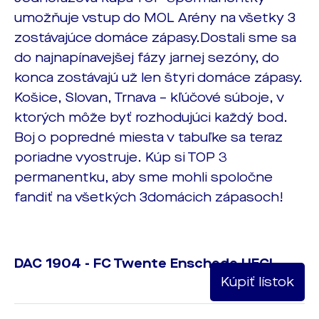
umožňuje vstup do MOL Arény na všetky 3
zostávajúce domáce zápasy.Dostali sme sa
do najnapínavejšej fázy jarnej sezóny, do
konca zostávajú už len štyri domáce zápasy.
Košice, Slovan, Trnava – kľúčové súboje, v
ktorých môže byť rozhodujúci každý bod.
Boj o popredné miesta v tabuľke sa teraz
poriadne vyostruje. Kúp si TOP 3
permanentku, aby sme mohli spoločne
fandiť na všetkých 3domácich zápasoch!
DAC 1904 - FC Twente Enschede UECL
Kúpiť lístok