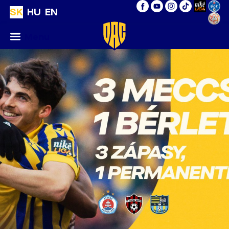
SK
HU
EN
Menu