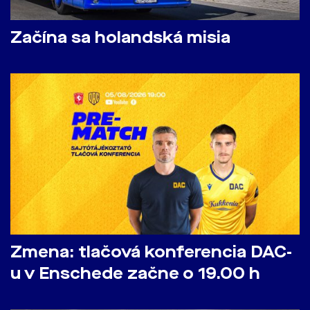
Začína sa holandská misia
Zmena: tlačová konferencia DAC-
u v Enschede začne o 19.00 h