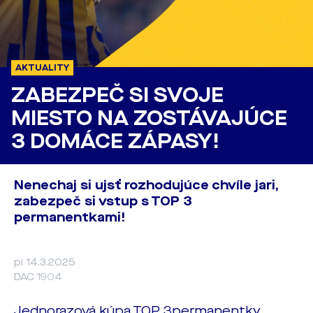
AKTUALITY
ZABEZPEČ SI SVOJE
MIESTO NA ZOSTÁVAJÚCE
3 DOMÁCE ZÁPASY!
Nenechaj si ujsť rozhodujúce chvíle jari,
zabezpeč si vstup s TOP 3
permanentkami!
pi 14.3.2025
DAC 1904
Jednorazová kúpa TOP 3permanentky