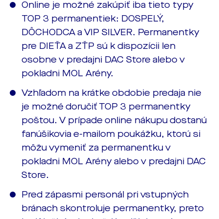
Online je možné zakúpiť iba tieto typy
TOP 3 permanentiek: DOSPELÝ,
DÔCHODCA a VIP SILVER. Permanentky
pre DIEŤA a ZŤP sú k dispozícii len
osobne v predajni DAC Store alebo v
pokladni MOL Arény.
Vzhľadom na krátke obdobie predaja nie
je možné doručiť TOP 3 permanentky
poštou. V prípade online nákupu dostanú
fanúšikovia e-mailom poukážku, ktorú si
môžu vymeniť za permanentku v
pokladni MOL Arény alebo v predajni DAC
Store.
Pred zápasmi personál pri vstupných
bránach skontroluje permanentky, preto