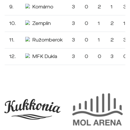
9.
Komárno
3
0
2
1
3:
10.
Zemplín
3
0
1
2
1:
11.
Ružomberok
3
0
1
2
3:
12.
MFK Dukla
3
0
0
3
0: