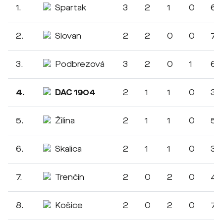
1.
Spartak
3
2
1
0
6:
2.
Slovan
2
2
0
0
7:
3.
Podbrezová
3
2
0
1
6:
4.
DAC 1904
2
1
1
0
3:1
5.
Žilina
2
1
1
0
5:
6.
Skalica
2
1
1
0
3:
7.
Trenčín
2
0
2
0
4:
8.
Košice
2
0
2
0
7: