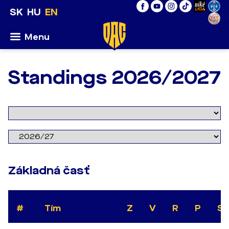
SK
HU
EN
Menu
Standings 2026/2027
Základná časť
#
Tím
Z
V
R
P
Sk