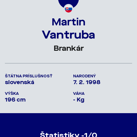
Martin
Vantruba
Brankár
ŠTÁTNA PRÍSLUŠNOSŤ
NARODENÝ
slovenská
7. 2. 1998
VÝŠKA
VÁHA
196 cm
- Kg
Štatistiky -1/0