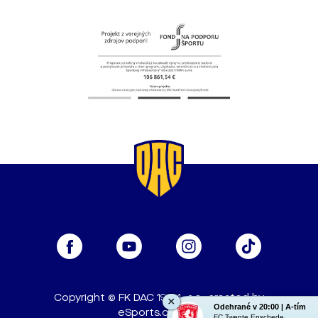
Copyright © FK DAC 1904, a.s., created by
×
Odehrané v 20:00 | A-tím
eSports.cz, s.r.o.
FC Twente Enschede