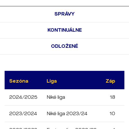
SPRÁVY
KONTINUÁLNE
ODLOŽENÉ
Sezóna
Liga
Záp
M
2024/2025
Niké liga
18
1
2023/2024
Niké liga 2023/24
10
8