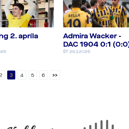
ng 2. apríla
Admira Wacker -
DAC 1904 0:1 (0:0
026
ŠT 26.3.2026
2
3
4
5
6
>>