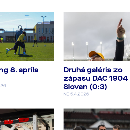
ng 8. apríla
Druhá galéria zo
zápasu DAC 1904 
Slovan (0:3)
026
NE 5.4.2026