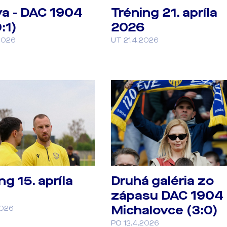
va - DAC 1904
Tréning 21. apríla
:1)
2026
2026
UT 21.4.2026
ng 15. apríla
Druhá galéria zo
zápasu DAC 1904 
Michalovce (3:0)
2026
PO 13.4.2026