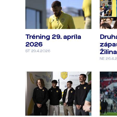
Tréning 29. apríla
Druhá
2026
zápa
Žilina
ST 29.4.2026
NE 26.4.