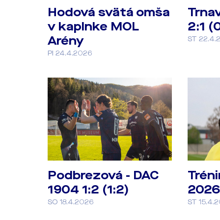
Hodová svätá omša
Trna
v kaplnke MOL
2:1 (0
Arény
ST 22.4.
PI 24.4.2026
Podbrezová - DAC
Tréni
1904 1:2 (1:2)
2026
SO 18.4.2026
ST 15.4.