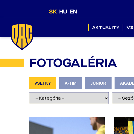
SK
HU
EN
AKTUALITY
VS
FOTOGALÉRIA
VŠETKY
A-TÍM
JUNIOR
AKADÉ