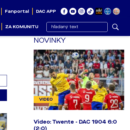
Fanportal
DAC APP
ZA KOMUNITU
NOVINKY
VIDEO
Video: Twente - DAC 1904 6:0
(2:0)