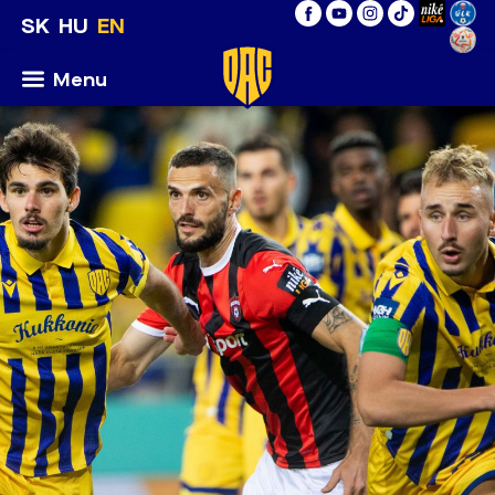
SK
HU
EN
Menu