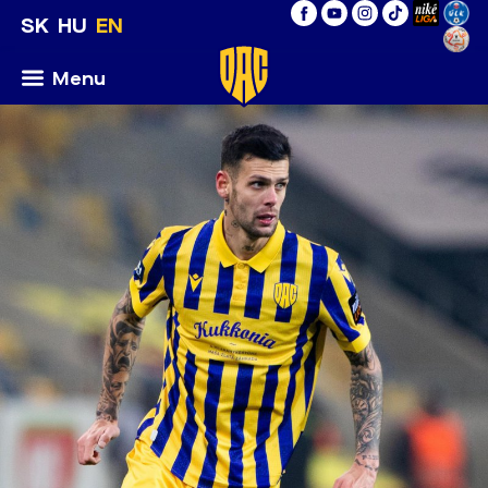
SK
HU
EN
Menu