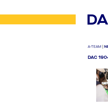
DA
A-TEAM
|
N
DAC 1904