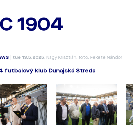
C 1904
EWS
|
tue 13.5.2025
, Nagy Krisztián, foto: Fekete Nándor
 futbalový klub Dunajská Streda