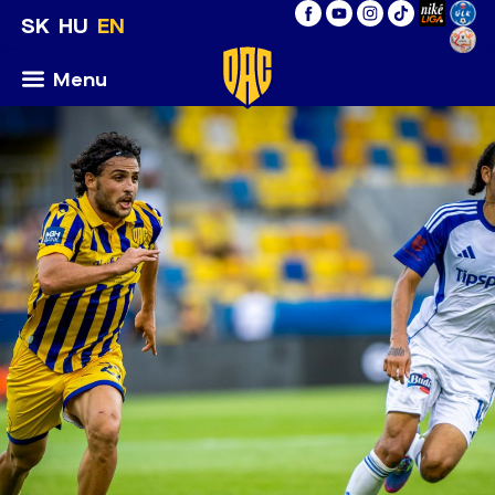
SK
HU
EN
Menu