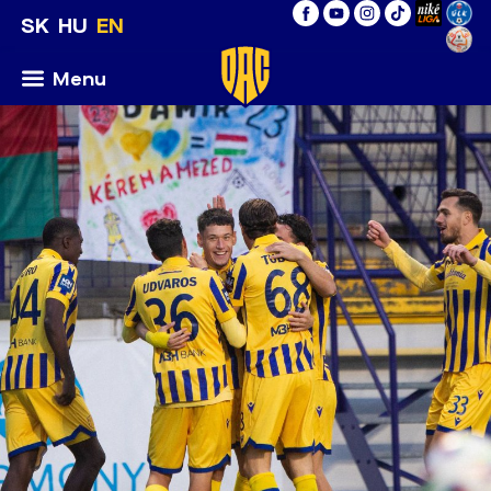
SK
HU
EN
Menu