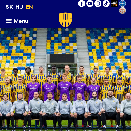
SK
HU
EN
Menu