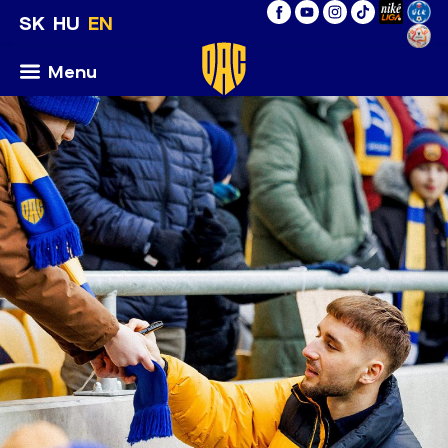
SK
HU
EN
Menu