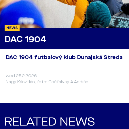
NEWS
DAC 1904
DAC 1904 futbalový klub Dunajská Streda
wed 25.2.2026
Nagy Krisztián, foto: Cséfalvay Á.András
RELATED NEWS