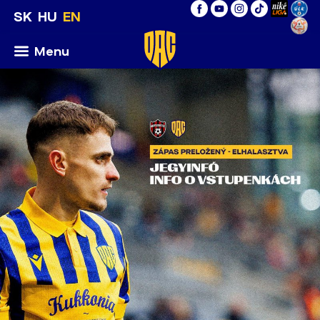
SK
HU
EN
Menu