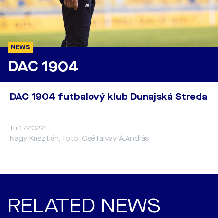
NEWS
DAC 1904
DAC 1904 futbalový klub Dunajská Streda
fri 1.7.2022
Nagy Krisztián, foto: Cséfalvay Á.András
RELATED NEWS